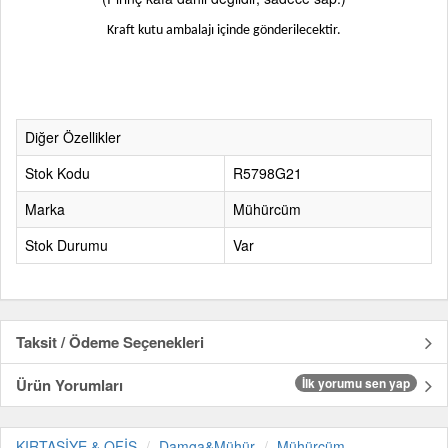
Kraft kutu ambalajı içinde gönderilecektir.
Diğer Özellikler
Stok Kodu
R5798G21
Marka
Mühürcüm
Stok Durumu
Var
Taksit / Ödeme Seçenekleri
Ürün Yorumları
İlk yorumu sen yap
KIRTASİYE & OFİS
Damga&Mühür
Mühürcüm