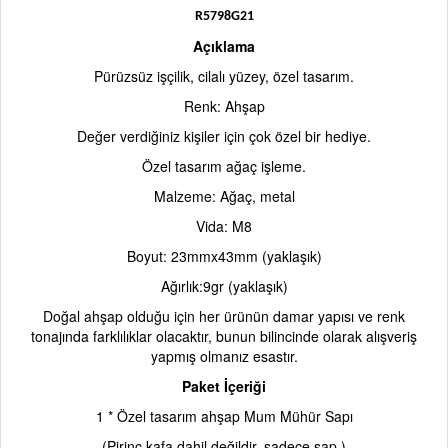
R5798G21
Açıklama
Pürüzsüz işçilik, cilalı yüzey, özel tasarım.
Renk: Ahşap
Değer verdiğiniz kişiler için çok özel bir hediye.
Özel tasarım ağaç işleme.
Malzeme: Ağaç, metal
Vida: M8
Boyut: 23mmx43mm (yaklaşık)
Ağırlık:9gr (yaklaşık)
Doğal ahşap olduğu için her ürünün damar yapısı ve renk
tonajında farklılıklar olacaktır, bunun bilincinde olarak alışveriş
yapmış olmanız esastır.
Paket İçeriği
1 * Özel tasarım ahşap Mum Mühür Sapı
(Pirinç kafa dahil değildir, sadece sap.)