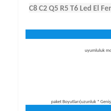
C8 C2 Q5 R5 T6 Led El Fen
uyumluluk mod
paket Boyutları(uzunluk * Geniş