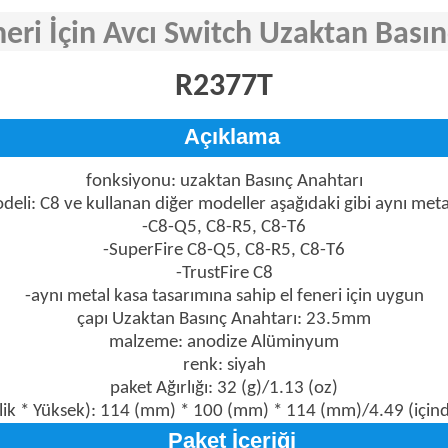
eri İçin Avcı Switch Uzaktan Basın
R2377T
Açıklama
fonksiyonu: uzaktan Basınç Anahtarı
eli: C8 ve kullanan diğer modeller aşağıdaki gibi aynı metal
-C8-Q5, C8-R5, C8-T6
-SuperFire C8-Q5, C8-R5, C8-T6
-TrustFire C8
-aynı metal kasa tasarımına sahip el feneri için uygun
çapı Uzaktan Basınç Anahtarı: 23.5mm
malzeme: anodize Alüminyum
renk: siyah
paket Ağırlığı: 32 (g)/1.13 (oz)
lik * Yüksek): 114 (mm) * 100 (mm) * 114 (mm)/4.49 (içinde)
Paket İçeriği