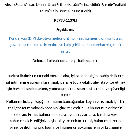
Ahşap Soba?Ahşap Mühür Sapı?Eritme Kaşığı?Pirinç Mühür Başlığı-Tealight
Mum?Kalp Boncuk Mum (Gold)
R5798-1139LI
Açıklama
Kendin yap (DIY) davetiye mühür eritme fırını, balmumu erime kaşığı,
güvenli balmumu baskı mührü ve kalp şekilli balmumundan oluşan bir
settir.
Dekoratif olarak çok amaçlı kullanılabilir.
Hızlı ısı iletimi:
Fırınındaki metal plaka, iyi ısı iletkenliğine sahip deliklere
sahiptir, erime süresini kısaltmak için ısıyı toplayabilir, alev stabilize etmek
için hava akışını korurken, yanmadan biraz ısı serbest bırakır, ve güvenliği
sağlar.
Kullanımı kolay:
kaşığa balmumu boncuğundan koyun ve ısıtmak için bir
tealight mum yakarak sobanın içine yerleştirin. Balmumunun erimesini
bekleyin. Erimiş balmumunu davetiyenize, zarflara, kartlara veya
mühürlemek istediğiniz başka bir yere dökün. Erimiş balmumu üzerine
pirinç başlıklı mühürü basın, balmumunun soğuması için birkaç saniye