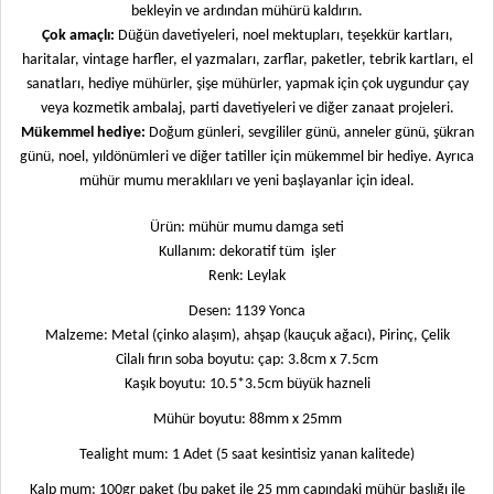
bekleyin ve ardından mühürü kaldırın.
Çok amaçlı:
Düğün davetiyeleri, noel mektupları, teşekkür kartları,
haritalar, vintage harfler, el yazmaları, zarflar, paketler, tebrik kartları, el
sanatları, hediye mühürler, şişe mühürler, yapmak için çok uygundur çay
veya kozmetik ambalaj, parti davetiyeleri ve diğer zanaat projeleri.
Mükemmel hediye:
Doğum günleri, sevgililer günü, anneler günü, şükran
günü, noel, yıldönümleri ve diğer tatiller için mükemmel bir hediye. Ayrıca
mühür mumu meraklıları ve yeni başlayanlar için ideal.
Ürün: mühür mumu damga seti
Kullanım: dekoratif tüm
işler
Renk: Leylak
Desen: 1139 Yonca
Malzeme: Metal (çinko alaşım), ahşap (kauçuk ağacı), Pirinç, Çelik
Cilalı fırın soba boyutu: çap: 3.8cm x 7.5cm
Kaşık boyutu: 10.5*3.5cm büyük hazneli
Mühür boyutu: 88mm x 25mm
Tealight mum: 1 Adet (5 saat kesintisiz yanan kalitede)
Kalp mum: 100gr paket (bu paket ile 25 mm çapındaki mühür başlığı ile