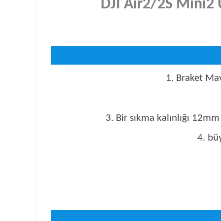
DJI Air2/2S Mini2
1. Braket Ma
3. Bir sıkma kalınlığı 12mm i
4. bü