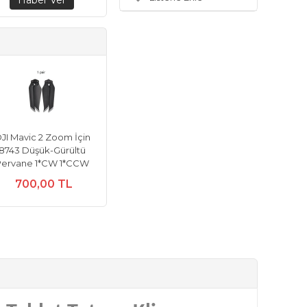
JI Mavic 2 Zoom İçin
8743 Düşük-Gürültü
Pervane 1*CW 1*CCW
700,00 TL