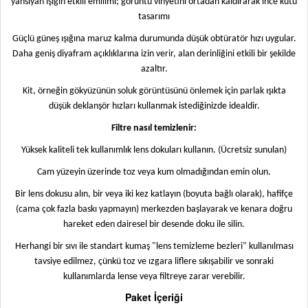
yansıyan ışığın etkili emilimi; görüntü vinyetini ortadan kaldırarak ince kutu
tasarımı
Güçlü güneş ışığına maruz kalma durumunda düşük obtüratör hızı uygular.
Daha geniş diyafram açıklıklarına izin verir, alan derinliğini etkili bir şekilde
azaltır.
Kit, örneğin gökyüzünün soluk görüntüsünü önlemek için parlak ışıkta
düşük deklanşör hızları kullanmak istediğinizde idealdir.
Filtre nasıl temizlenir:
Yüksek kaliteli tek kullanımlık lens dokuları kullanın. (Ücretsiz sunulan)
Cam yüzeyin üzerinde toz veya kum olmadığından emin olun.
Bir lens dokusu alın, bir veya iki kez katlayın (boyuta bağlı olarak), hafifçe
(cama çok fazla baskı yapmayın) merkezden başlayarak ve kenara doğru
hareket eden dairesel bir desende doku ile silin.
Herhangi bir sıvı ile standart kumaş "lens temizleme bezleri" kullanılması
tavsiye edilmez, çünkü toz ve ızgara liflere sıkışabilir ve sonraki
kullanımlarda lense veya filtreye zarar verebilir.
Paket İçeriği