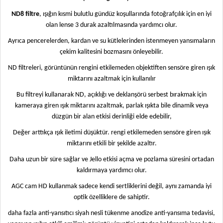
ND8 filtre
, ışığın kısmi bulutlu gündüz koşullarında fotoğrafçılık için en iyi
olan lense 3 durak azaltılmasında yardımcı olur.
Ayrıca pencerelerden, kardan ve su kütlelerinden istenmeyen yansımaların
çekim kalitesini bozmasını önleyebilir.
ND filtreleri, görüntünün rengini etkilemeden objektiften sensöre giren ışık
miktarını azaltmak için kullanılır
Bu filtreyi kullanarak ND, açıklığı ve deklanşörü serbest bırakmak için
kameraya giren ışık miktarını azaltmak, parlak ışıkta bile dinamik veya
düzgün bir alan etkisi derinliği elde edebilir,
Değer arttıkça ışık iletimi düşüktür. rengi etkilemeden sensöre giren ışık
miktarını etkili bir şekilde azaltır.
Daha uzun bir süre sağlar ve Jello etkisi açma ve pozlama süresini ortadan
kaldırmaya yardımcı olur.
AGC cam HD kullanmak sadece kendi sertliklerini değil, aynı zamanda iyi
optik özelliklere de sahiptir.
daha fazla anti-yansıtıcı siyah nesli tükenme anodize anti-yansıma tedavisi,