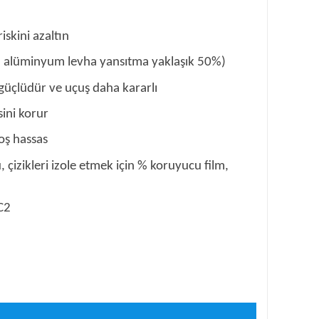
skini azaltın
al alüminyum levha yansıtma yaklaşık 50%)
güçlüdür ve uçuş daha kararlı
ini korur
oş hassas
u, çizikleri izole etmek için % koruyucu film,
C2