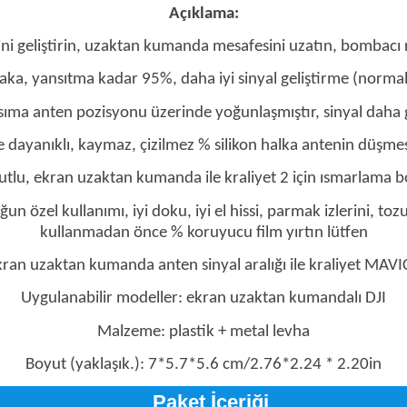
Açıklama:
ini geliştirin, uzaktan kumanda mesafesini uzatın, bombacı ri
aka, yansıtma kadar 95%, daha iyi sinyal geliştirme (norm
nsıma anten pozisyonu üzerinde yoğunlaşmıştır, sinyal daha 
e dayanıklı, kaymaz, çizilmez % silikon halka antenin düşmes
tlu, ekran uzaktan kumanda ile kraliyet 2 için ısmarlama b
un özel kullanımı, iyi doku, iyi el hissi, parmak izlerini, toz
kullanmadan önce % koruyucu film yırtın lütfen
kran uzaktan kumanda anten sinyal aralığı ile kraliyet MAVI
Uygulanabilir modeller: ekran uzaktan kumandalı DJI
Malzeme: plastik + metal levha
Boyut (yaklaşık.): 7*5.7*5.6 cm/2.76*2.24 * 2.20in
Paket İçeriği