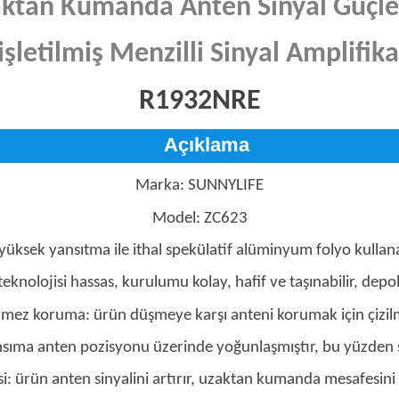
ktan Kumanda Anten Sinyal Güçlen
şletilmiş Menzilli Sinyal Amplifik
R1932NRE
Açıklama
Marka: SUNNYLIFE
Model: ZC623
üksek yansıtma ile ithal spekülatif alüminyum folyo kullan
p teknolojisi hassas, kurulumu kolay, hafif ve taşınabilir, depo
ilmez koruma: ürün düşmeye karşı anteni korumak için çizil
ansıma anten pozisyonu üzerinde yoğunlaşmıştır, bu yüzden 
ürün anten sinyalini artırır, uzaktan kumanda mesafesini uz