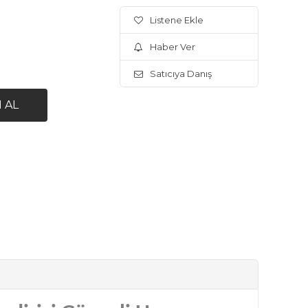
Listene Ekle
Haber Ver
Satıcıya Danış