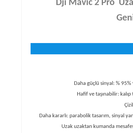
Dji Mavic 2 Pro
Uza
Geni
Daha güçlü sinyal: % 95% y
Hafif ve taşınabilir: kalı
Çiz
Daha kararlı: parabolik tasarım, sinyal y
Uzak uzaktan kumanda mesafesi: 