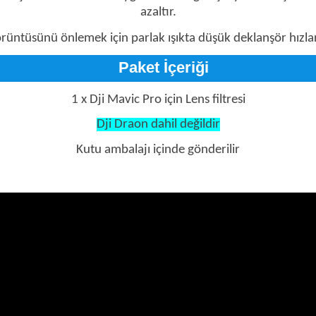
azaltır.
üntüsünü önlemek için parlak ışıkta düşük deklanşör hızları
Paket İçeriği
1 x Dji Mavic Pro için Lens filtresi
Dji Draon dahil değildir
Kutu ambalajı içinde gönderilir