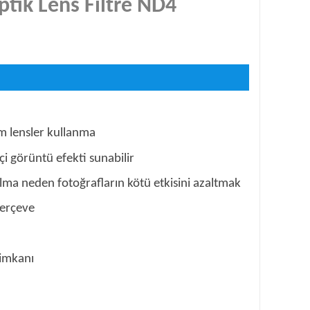
ptik Lens Filtre ND4
am lensler kullanma
kçi görüntü efekti sunabilir
ılma neden fotoğrafların kötü etkisini azaltmak
çerçeve
 imkanı