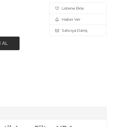
Listene Ekle
Haber Ver
Satıcıya Danış