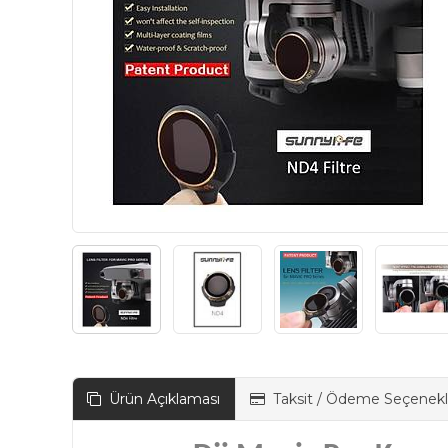
Ürün Açıklaması
Taksit / Ödeme Seçenekl