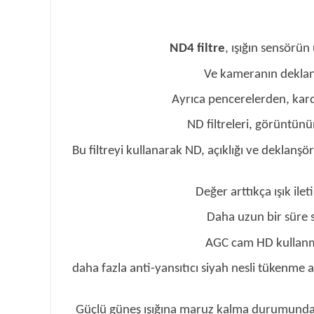
ND4 filtre
, ışığın sensörü
Ve kameranın deklanşö
Ayrıca pencerelerden, kard
ND filtreleri, görüntünü
Bu filtreyi kullanarak ND, açıklığı ve deklanş
Değer arttıkça ışık ilet
Daha uzun bir süre s
AGC cam HD kullanmak
daha fazla anti-yansıtıcı siyah nesli tükenme a
Güçlü güneş ışığına maruz kalma durumunda düşü