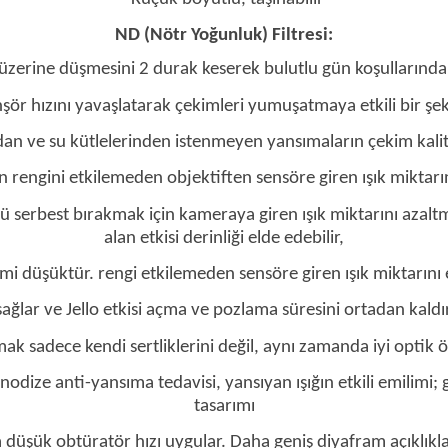
ND (Nötr Yoğunluk) Filtresi:
n üzerine düşmesini 2 durak keserek bulutlu gün koşullarında
r hızını yavaşlatarak çekimleri yumuşatmaya etkili bir şeki
an ve su kütlelerinden istenmeyen yansımaların çekim kalite
n rengini etkilemeden objektiften sensöre giren ışık miktarını
örü serbest bırakmak için kameraya giren ışık miktarını azalt
alan etkisi derinliği elde edebilir,
imi düşüktür. rengi etkilemeden sensöre giren ışık miktarını et
ağlar ve Jello etkisi açma ve pozlama süresini ortadan kald
 sadece kendi sertliklerini değil, aynı zamanda iyi optik öze
nodize anti-yansıma tedavisi, yansıyan ışığın etkili emilimi
tasarımı
k obtüratör hızı uygular. Daha geniş diyafram açıklıklarına 