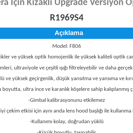
a İçin Kızaklı Upgrade Versiyon O
R1969S4
Açıklama
Model: F806
llikler ve yüksek optik homojenlik ile yüksek kaliteli optik c
eri, ultraviyole ve çeşitli ışığı filtreleyebilir ve daha gerçe
klü ve yüksek geçirgenlik, düşük yansıtma ve yansıma ve kır
 boyutta, ultra ince ve karanlık köşelere sahip kalıplanmış 
-Gimbal kalibrasyonunu etkilemez
iyi çekim etkisi için aynı anda lens hood başlığı ile kullanma
-Kullanımı kolay, doğrudan yüklü
-Küçük boyutlu, taşınabilir