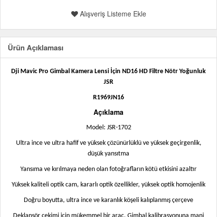
Alışveriş Listeme Ekle
Ürün Açıklaması
Dji Mavic Pro Gimbal Kamera Lensi İçin ND16 HD Filtre Nötr Yoğunluk
JSR
R1969JN16
Açıklama
Model: JSR-1702
Ultra ince ve ultra hafif ve yüksek çözünürlüklü ve yüksek geçirgenlik,
düşük yansıtma
Yansıma ve kırılmaya neden olan fotoğrafların kötü etkisini azaltır
Yüksek kaliteli optik cam, kararlı optik özellikler, yüksek optik homojenlik
Doğru boyutta, ultra ince ve karanlık köşeli kalıplanmış çerçeve
Deklanşör çekimi için mükemmel bir araç. Gimbal kalibrasyonuna mani