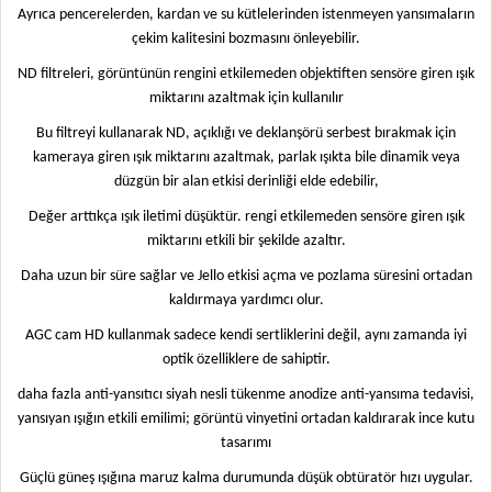
Ayrıca pencerelerden, kardan ve su kütlelerinden istenmeyen yansımaların
çekim kalitesini bozmasını önleyebilir.
ND filtreleri, görüntünün rengini etkilemeden objektiften sensöre giren ışık
miktarını azaltmak için kullanılır
Bu filtreyi kullanarak ND, açıklığı ve deklanşörü serbest bırakmak için
kameraya giren ışık miktarını azaltmak, parlak ışıkta bile dinamik veya
düzgün bir alan etkisi derinliği elde edebilir,
Değer arttıkça ışık iletimi düşüktür. rengi etkilemeden sensöre giren ışık
miktarını etkili bir şekilde azaltır.
Daha uzun bir süre sağlar ve Jello etkisi açma ve pozlama süresini ortadan
kaldırmaya yardımcı olur.
AGC cam HD kullanmak sadece kendi sertliklerini değil, aynı zamanda iyi
optik özelliklere de sahiptir.
daha fazla anti-yansıtıcı siyah nesli tükenme anodize anti-yansıma tedavisi,
yansıyan ışığın etkili emilimi; görüntü vinyetini ortadan kaldırarak ince kutu
tasarımı
Güçlü güneş ışığına maruz kalma durumunda düşük obtüratör hızı uygular.