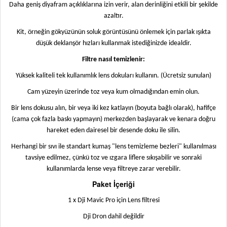
Daha geniş diyafram açıklıklarına izin verir, alan derinliğini etkili bir şekilde
azaltır.
Kit, örneğin gökyüzünün soluk görüntüsünü önlemek için parlak ışıkta
düşük deklanşör hızları kullanmak istediğinizde idealdir.
Filtre nasıl temizlenir:
Yüksek kaliteli tek kullanımlık lens dokuları kullanın. (Ücretsiz sunulan)
Cam yüzeyin üzerinde toz veya kum olmadığından emin olun.
Bir lens dokusu alın, bir veya iki kez katlayın (boyuta bağlı olarak), hafifçe
(cama çok fazla baskı yapmayın) merkezden başlayarak ve kenara doğru
hareket eden dairesel bir desende doku ile silin.
Herhangi bir sıvı ile standart kumaş "lens temizleme bezleri" kullanılması
tavsiye edilmez, çünkü toz ve ızgara liflere sıkışabilir ve sonraki
kullanımlarda lense veya filtreye zarar verebilir.
Paket İçeriği
1 x Dji Mavic Pro için Lens filtresi
Dji Dron dahil değildir