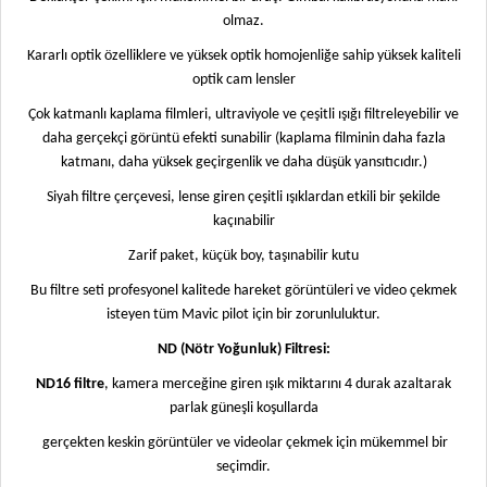
olmaz.
Kararlı optik özelliklere ve yüksek optik homojenliğe sahip yüksek kaliteli
optik cam lensler
Çok katmanlı kaplama filmleri, ultraviyole ve çeşitli ışığı filtreleyebilir ve
daha gerçekçi görüntü efekti sunabilir (kaplama filminin daha fazla
katmanı, daha yüksek geçirgenlik ve daha düşük yansıtıcıdır.)
Siyah filtre çerçevesi, lense giren çeşitli ışıklardan etkili bir şekilde
kaçınabilir
Zarif paket, küçük boy, taşınabilir kutu
Bu filtre seti profesyonel kalitede hareket görüntüleri ve video çekmek
isteyen tüm Mavic pilot için bir zorunluluktur.
ND (Nötr Yoğunluk) Filtresi:
ND16 filtre
, kamera merceğine giren ışık miktarını 4 durak azaltarak
parlak güneşli koşullarda
gerçekten keskin görüntüler ve videolar çekmek için mükemmel bir
seçimdir.