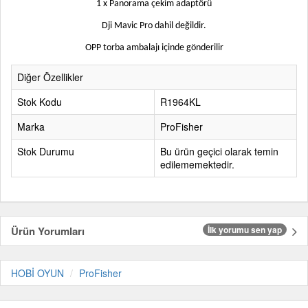
1 x Panorama çekim adaptörü
Dji Mavic Pro dahil değildir
.
OPP torba ambalajı içinde gönderilir
Diğer Özellikler
Stok Kodu
R1964KL
Marka
ProFisher
Stok Durumu
Bu ürün geçici olarak temin
edilememektedir.
Ürün Yorumları
İlk yorumu sen yap
HOBİ OYUN
ProFisher