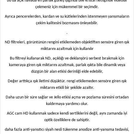
bu da açık havada en parlak güneş ışığında bile kristal netliğinde videolar
çekmeniz için mükemmel bir seçimdir.
Ayrıca pencerelerden, kardan ve su kütlelerinden istenmeyen yansımaların
çekim kalitesini bozmasını önleyebilir.
.
ND filtreleri, görüntünün rengini etkilemeden objektiften sensöre giren ışık
miktarını azaltmak için kullanılır
Bu filtreyi kullanarak ND, açıklığı ve deklanşörü serbest bırakmak için
kameraya giren ışık miktarını azaltmak, parlak ışıkta bile dinamik veya
düzgün bir alan etkisi derinliği elde edebilir,
Değer arttıkça ışık iletimi düşüktür. rengi etkilemeden sensöre giren ışık
miktarını etkili bir şekilde azaltır.
Daha uzun bir süre sağlar ve Jello etkisi açma ve pozlama süresini ortadan
kaldırmaya yardımcı olur.
AGC cam HD kullanmak sadece kendi sertliklerini değil, aynı zamanda iyi
optik özelliklere de sahiptir.
daha fazla anti-yansıtıcı siyah nesli tükenme anodize anti-yansıma tedavisi,