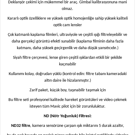
Deklanşör çekimi için mükemmel bir araç. Gimbal kalibrasyonuna mani
olmaz.
Kararlı optik özelliklere ve yüksek optik homojenliğe sahip yüksek kaliteli
optik cam lensler
Çok katmanlı kaplama filmleri, ultraviyole ve çeşitli ışığı filtreleyebilir ve
daha gerçekçi görüntü efekti sunabilir (kaplama filminin daha fazla
katmanı, daha yüksek geçirgenlik ve daha düşük yansıtıcıdır.)
Siyah filtre çerçevesi, lense giren çeşitli ışıklardan etkili bir şekilde
kaçınabilir
Kullanımı kolay, doğrudan yüklü (kontrol edin: filtre tabanı kameradaki
altın daire ile hizalanmıştır.)
Zarif paket, küçük boy, taşınabilir taşımak için
Bu filtre seti profesyonel kalitede hareket görüntüleri ve video çekmek
isteyen tüm Mavic pilot için bir zorunluluktur.
ND (Nötr Yoğunluk) Filtresi:
ND32 filtre
, kamera sensörüne çarpan ışık miktarını 5 durak azaltır,