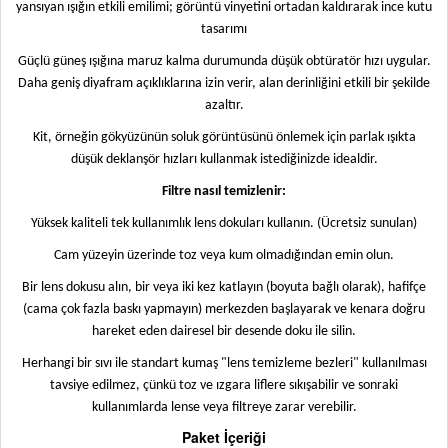
yansıyan ışığın etkili emilimi; görüntü vinyetini ortadan kaldırarak ince kutu
tasarımı
Güçlü güneş ışığına maruz kalma durumunda düşük obtüratör hızı uygular.
Daha geniş diyafram açıklıklarına izin verir, alan derinliğini etkili bir şekilde
azaltır.
Kit, örneğin gökyüzünün soluk görüntüsünü önlemek için parlak ışıkta
düşük deklanşör hızları kullanmak istediğinizde idealdir.
Filtre nasıl temizlenir:
Yüksek kaliteli tek kullanımlık lens dokuları kullanın. (Ücretsiz sunulan)
Cam yüzeyin üzerinde toz veya kum olmadığından emin olun.
Bir lens dokusu alın, bir veya iki kez katlayın (boyuta bağlı olarak), hafifçe
(cama çok fazla baskı yapmayın) merkezden başlayarak ve kenara doğru
hareket eden dairesel bir desende doku ile silin.
Herhangi bir sıvı ile standart kumaş "lens temizleme bezleri" kullanılması
tavsiye edilmez, çünkü toz ve ızgara liflere sıkışabilir ve sonraki
kullanımlarda lense veya filtreye zarar verebilir.
Paket İçeriği