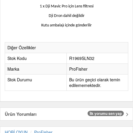
1 x Dji Mavic Pro için Lens filtresi
Dji Dron dahil değildir
Kutu ambalajı içinde gönderilir
Diğer Özellikler
Stok Kodu
R1969SLN32
Marka
ProFisher
Stok Durumu
Bu ürün geçici olarak temin
edilememektedir.
Ürün Yorumları
İlk yorumu sen yap
HOBİ OYUN
ProFisher