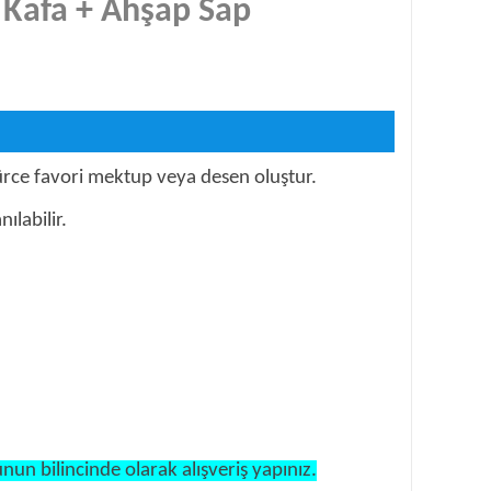
 Kafa + Ahşap Sap
ürce favori mektup veya desen oluştur.
ılabilir.
nun bilincinde olarak alışveriş yapınız.