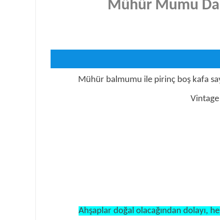
Mühür Mumu D
Mühür balmumu ile pirinç boş kafa say
Vintage 
Ahşaplar doğal olacağından dolayı, her 