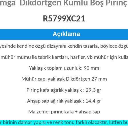
amga
Dikdörtgen Kumlu Boş Pirinç
R5799XC21
Açıklama
esinde kendine özgü dizaynını kendin tasarla, böylece özg
mühür mumu ile tebrik kartları, harfler, vb mühür için kullan
Yaklaşık toplam uzunluk: 90 mm
Mühür çapı yaklaşık Dikdörtgen 27 mm
Pirinç kafa ağırlık yaklaşık : 29,3 gr
Ahşap sap ağırlık yaklaşık : 14,4 gr
Malzeme: pirinç kafa + ahşap sap
birinin damar yapısı ve renk tonu farklı olacaktır, lütfen bu