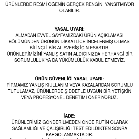
ÜRÜNLERDE RESMİ ÖĞENİN GERÇEK RENGİNİ YANSITMIYOR
OLABİLİR.
YASAL UYARI:
ALMADAN EVVEL SAYFAMIZDAKİ ÜRÜN AÇIKLAMASI
BÖLÜMÜNDEN ÜRÜNÜN DİKKATLİCE İNCELENMİŞ OLMASI
BİLİNÇLİ BİR ALIŞVERİŞ İÇİN ESASTIR
.
ÜRÜNLERİMİZİNİ YANLIŞ SATIN ALDIĞINIZDA HERHANGİ BİR
SORUMLULUK YA DA YÜKÜMLÜLÜK KABUL ETMEYİZ.
ÜRÜN GÜVENLİĞİ YASAL UYARI:
FİRMAMIZ YANLIŞ KIULLANIM VEYA KAZALARDAN SORUMLU
TUTULAMAZ, ÜRÜNLERDE ŞİDDETLE UYGUN BİR YETİŞKİN
VEYA PROFESYONEL DENETİMİ ÖNERİYORUZ
.
İADE:
ÜRÜNLERİMİZ GÖNDERİLMEDEN ÖNCE RUTİN OLARAK
SAĞLAMLIĞI VE ÇALIŞIRLIĞI TEST EDİLDİKTEN SONRA
KARGOLANMAKTADIR.