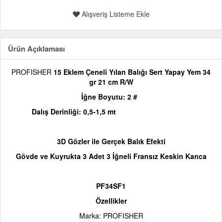
Alışveriş Listeme Ekle
Ürün Açıklaması
PR
O
FISHER
15 Eklem Çeneli Yılan Balığı Sert Yapay Yem 34
gr 21 cm R/W
İğne Boyutu: 2 #
Dalış Derinliği: 0,5-1,5 mt
3D Gözler ile Gerçek Balık Efekti
Gövde ve Kuyrukta 3 Adet 3 İğneli Fransız Keskin Kanca
PF34SF1
Özellikler
Marka:
PR
O
FISHER