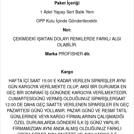
Paket İçeriği
1 Adet Yapay Sert Balık Yem
OPP Kutu İçinde Gönderilecektir.
Not:
ÇEKİMDEKİ IŞIKTAN DOLAYI RENKLERDE FARKLI ALGI
OLABİLİR.
Marka
PR
O
FISHER
dir.
Kargo
HAFTA İÇİ SAAT 15:00
E KADAR VERİLEN SİPARİŞLER AYNI
GÜN KARGOYA VERİLMEKTE OLUP, AKSİ BİR DURUMDA EN
GEÇ BİR SONRAKİ İŞ GÜNÜNDE KARGOYA VERİLMEKTEDİR.
CUMARTESİGÜNÜ VERMİŞ OLDUĞUNUZ SİPARİŞLERSAAT
12:00
DE DAHA GEÇ SAATTE VERİLENEN SİPARİŞLER EN GEÇ
PAZARTESİ GÜNÜ YOLLANIR. PAZAR GÜNÜ VE RESMİ TATİL
GÜNLERİNDE VEYA KARGO FİRMALARININ ÇALIŞMADIĞI
ÖZEL DURUMLARDA GÖNDERİ İLK İŞ GÜNÜ YAPILIR.
FİRMAMIZDAN AYNI ANDA ALMIŞ OLDUĞUNUZ FARKLI