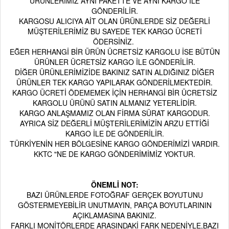
ÜRÜNLERİMİZ AYNI PAKETTE VE AYNI KARGO İLE
GÖNDERİLİR.
KARGOSU ALICIYA AİT OLAN ÜRÜNLERDE SİZ DEĞERLİ
MÜŞTERİLERİMİZ BU SAYEDE TEK KARGO ÜCRETİ
ÖDERSİNİZ.
EĞER HERHANGİ BİR ÜRÜN ÜCRETSİZ KARGOLU İSE BÜTÜN
ÜRÜNLER ÜCRETSİZ KARGO İLE GÖNDERİLİR.
DİĞER ÜRÜNLERİMİZİDE BAKINIZ SATIN ALDIĞINIZ DİĞER
ÜRÜNLER TEK KARGO YAPILARAK GÖNDERİLMEKTEDİR.
KARGO ÜCRETİ ÖDEMEMEK İÇİN HERHANGİ BİR ÜCRETSİZ
KARGOLU ÜRÜNÜ SATIN ALMANIZ YETERLİDİR.
KARGO ANLAŞMAMIZ OLAN FİRMA SÜRAT KARGODUR.
AYRICA SİZ DEĞERLİ MÜŞTERİLERİMİZİN ARZU ETTİĞİ
KARGO İLE DE GÖNDERİLİR.
TÜRKİYENİN HER BÖLGESİNE KARGO GÖNDERİMİZİ VARDIR.
KKTC "NE DE KARGO GÖNDERİMİMİZ YOKTUR.
ÖNEMLİ NOT:
BAZI ÜRÜNLERDE FOTOĞRAF GERÇEK BOYUTUNU
GÖSTERMEYEBİLİR UNUTMAYIN, PARÇA BOYUTLARININ
AÇIKLAMASINA BAKINIZ.
FARKLI MONİTÖRLERDE ARASINDAKİ FARK NEDENİYLE,BAZI