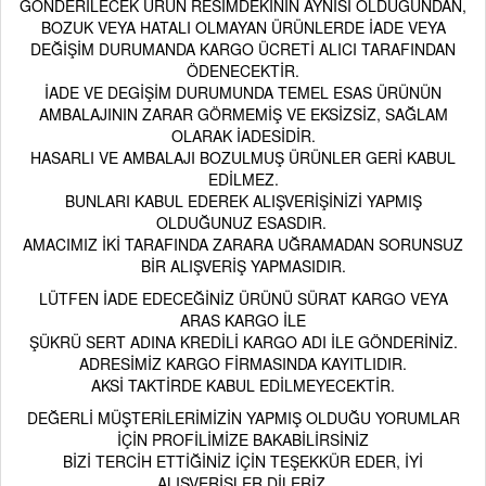
GÖNDERİLECEK ÜRÜN RESİMDEKİNİN AYNISI OLDUĞUNDAN,
BOZUK VEYA HATALI OLMAYAN ÜRÜNLERDE İADE VEYA
DEĞİŞİM DURUMANDA KARGO ÜCRETİ ALICI TARAFINDAN
ÖDENECEKTİR.
İADE VE DEGİŞİM DURUMUNDA TEMEL ESAS ÜRÜNÜN
AMBALAJININ ZARAR GÖRMEMİŞ VE EKSİZSİZ, SAĞLAM
OLARAK İADESİDİR.
HASARLI VE AMBALAJI BOZULMUŞ ÜRÜNLER GERİ KABUL
EDİLMEZ.
BUNLARI KABUL EDEREK ALIŞVERİŞİNİZİ YAPMIŞ
OLDUĞUNUZ ESASDIR.
AMACIMIZ İKİ TARAFINDA ZARARA UĞRAMADAN SORUNSUZ
BİR ALIŞVERİŞ YAPMASIDIR.
LÜTFEN İADE EDECEĞİNİZ ÜRÜNÜ SÜRAT KARGO VEYA
ARAS KARGO İLE
ŞÜKRÜ SERT ADINA KREDİLİ KARGO ADI İLE GÖNDERİNİZ.
ADRESİMİZ KARGO FİRMASINDA KAYITLIDIR
.
AKSİ TAKTİRDE KABUL EDİLMEYECEKTİR.
DEĞERLİ MÜŞTERİLERİMİZİN YAPMIŞ OLDUĞU YORUMLAR
İÇİN PROFİLİMİZE BAKABİLİRSİNİZ
BİZİ TERCİH ETTİĞİNİZ İÇİN TEŞEKKÜR EDER, İYİ
ALIŞVERİŞLER DİLERİZ.