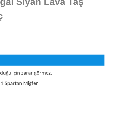
ğal Siyah Lava Taş
ç
olduğu için zarar görmez.
ç 1 Spartan Miğfer