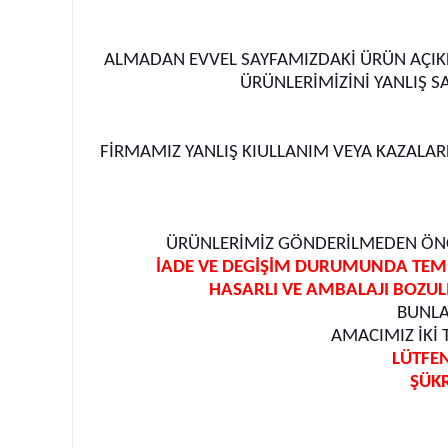
ALMADAN EVVEL SAYFAMIZDAKİ ÜRÜN AÇIKLA
ÜRÜNLERİMİZİNİ YANLIŞ 
FİRMAMIZ YANLIŞ KIULLANIM VEYA KAZALA
ÜRÜNLERİMİZ GÖNDERİLMEDEN ÖNCE
İADE VE DEGİŞİM DURUMUNDA TEME
HASARLI VE AMBALAJI BOZUL
BUNLA
AMACIMIZ İKİ
LÜTFEN
ŞÜK