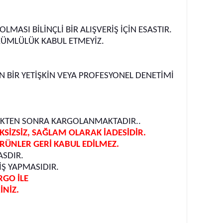
SI BİLİNÇLİ BİR ALIŞVERİŞ İÇİN ESASTIR.
KÜMLÜLÜK KABUL ETMEYİZ.
BİR YETİŞKİN VEYA PROFESYONEL DENETİMİ
DİKTEN SONRA KARGOLANMAKTADIR..
İZSİZ, SAĞLAM OLARAK İADESİDİR.
RÜNLER GERİ KABUL EDİLMEZ.
ASDIR.
Ş YAPMASIDIR.
RGO İLE
NİZ.