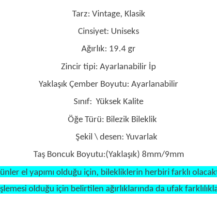
Tarz: Vintage, Klasik
Cinsiyet: Uniseks
Ağırlık: 19.4 gr
Zincir tipi: Ayarlanabilir İp
Yaklaşık Çember Boyutu: Ayarlanabilir
Sınıf:
Yüksek Kalite
Öğe Türü: Bilezik Bileklik
Şekil \ desen: Yuvarlak
Taş Boncuk Boyutu:(Yaklaşık) 8mm/9mm
ünler el yapımı olduğu için, bilekliklerin herbiri farklı olacakt
şlemesi olduğu için belirtilen ağırlıklarında da ufak farklılıkla