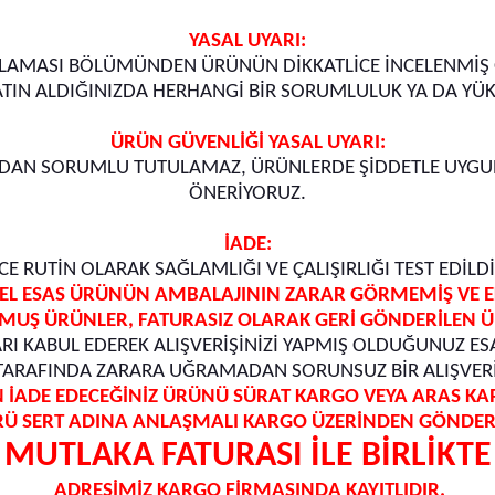
YASAL UYARI:
MASI BÖLÜMÜNDEN ÜRÜNÜN DİKKATLİCE İNCELENMİŞ OLMA
SATIN ALDIĞINIZDA HERHANGİ BİR SORUMLULUK YA DA YÜ
ÜRÜN GÜVENLİĞİ YASAL UYARI:
RDAN SORUMLU TUTULAMAZ, ÜRÜNLERDE ŞİDDETLE UYGUN 
ÖNERİYORUZ.
İADE:
 RUTİN OLARAK SAĞLAMLIĞI VE ÇALIŞIRLIĞI TEST EDİL
L ESAS ÜRÜNÜN AMBALAJININ ZARAR GÖRMEMİŞ VE EKS
MUŞ ÜRÜNLER, FATURASIZ OLARAK GERİ GÖNDERİLEN Ü
RI KABUL EDEREK ALIŞVERİŞİNİZİ YAPMIŞ OLDUĞUNUZ ES
 TARAFINDA ZARARA UĞRAMADAN SORUNSUZ BİR ALIŞVERİ
 İADE EDECEĞİNİZ ÜRÜNÜ SÜRAT KARGO VEYA ARAS KA
RÜ SERT ADINA ANLAŞMALI KARGO ÜZERİNDEN GÖNDERİ
MUTLAKA FATURASI İLE BİRLİKTE
ADRESİMİZ KARGO FİRMASINDA KAYITLIDIR.