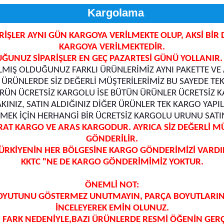
Kargolama
PARİŞLER AYNI GÜN KARGOYA VERİLMEKTE OLUP, AKSİ B
KARGOYA VERİLMEKTEDİR.
UNUZ SİPARİŞLER EN GEÇ PAZARTESİ GÜNÜ YOLLANIR
MIŞ OLDUĞUNUZ FARKLI ÜRÜNLERİMİZ AYNI PAKETTE VE A
 ÜRÜNLERDE SİZ DEĞERLİ MÜŞTERİLERİMİZ BU SAYEDE TE
RÜN ÜCRETSİZ KARGOLU İSE BÜTÜN ÜRÜNLER ÜCRETSİZ K
AKINIZ, SATIN ALDIĞINIZ DİĞER ÜRÜNLER TEK KARGO YAP
EK İÇİN HERHANGİ BİR ÜCRETSİZ KARGOLU URUNU SATIN
 KARGO VE ARAS KARGODUR. AYRICA SİZ DEĞERLİ MÜŞT
GÖNDERİLİR.
ÜRKİYENİN HER BÖLGESİNE KARGO GÖNDERİMİZİ VARDI
KKTC "NE DE KARGO GÖNDERİMİMİZ YOKTUR.
ÖNEMLİ NOT:
OYUTUNU GÖSTERMEZ UNUTMAYIN, PARÇA BOYUTLARININ
İNCELEYEREK EMİN OLUNUZ.
FARK NEDENİYLE,BAZI ÜRÜNLERDE RESMİ ÖĞENİN GERÇ