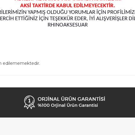
AKSİ TAKTİRDE KABUL EDİLMEYECEKTİR.
İLERİMİZİN YAPMIŞ OLDUĞU YORUMLAR İÇİN PROFİLİMİZE
TERCİH ETTİĞİNİZ İÇİN TEŞEKKÜR EDER, İYİ ALIŞVERİŞLER Dİ
RHINOAKSESUAR
in edilememektedir.