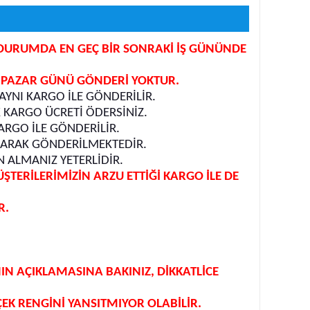
İR DURUMDA EN GEÇ BİR SONRAKİ İŞ GÜNÜNDE
. PAZAR GÜNÜ GÖNDERİ YOKTUR.
YNI KARGO İLE GÖNDERİLİR.
K KARGO ÜCRETİ ÖDERSİNİZ.
ARGO İLE GÖNDERİLİR.
ILARAK GÖNDERİLMEKTEDİR.
 ALMANIZ YETERLİDİR.
ERİLERİMİZİN ARZU ETTİĞİ KARGO İLE DE
R.
 AÇIKLAMASINA BAKINIZ, DİKKATLİCE
EK RENGİNİ YANSITMIYOR OLABİLİR.