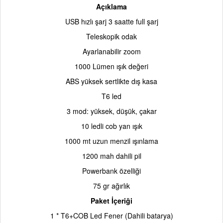
Açıklama
USB hızlı şarj 3 saatte full şarj
Teleskopik odak
Ayarlanabilir zoom
1000 Lümen ışık değeri
ABS yüksek sertlikte dış kasa
T6 led
3 mod: yüksek, düşük, çakar
10 ledli cob yan ışık
1000 mt uzun menzil ışınlama
1200 mah dahili pil
Powerbank özelliği
75 gr ağırlık
Paket İçeriği
1 * T6+COB Led Fener (Dahili batarya)