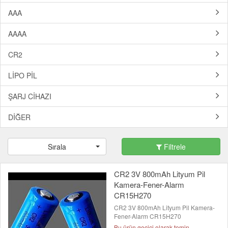
AAA
AAAA
CR2
LİPO PİL
ŞARJ CİHAZI
DİĞER
Sırala
Filtrele
CR2 3V 800mAh Lityum Pil
Kamera-Fener-Alarm
CR15H270
CR2 3V 800mAh Lityum Pil Kamera-
Fener-Alarm CR15H270
Bu ürün geçici olarak temin