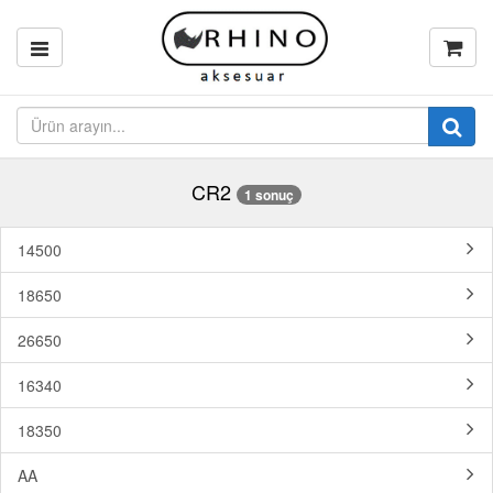
CR2
1 sonuç
14500
18650
26650
16340
18350
AA