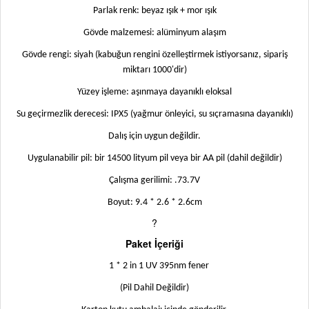
Parlak renk: beyaz ışık + mor ışık
Gövde malzemesi: alüminyum alaşım
Gövde rengi: siyah (kabuğun rengini özelleştirmek istiyorsanız, sipariş
miktarı 1000'dir)
Yüzey işleme: aşınmaya dayanıklı eloksal
Su geçirmezlik derecesi: IPX5 (yağmur önleyici, su sıçramasına dayanıklı)
Dalış için uygun değildir.
Uygulanabilir pil: bir 14500 lityum pil veya bir AA pil (dahil değildir)
Çalışma gerilimi: .73.7V
Boyut: 9.4 * 2.6 * 2.6cm
?
Paket İçeriği
1 * 2 in 1 UV 395nm fener
(Pil Dahil Değildir)