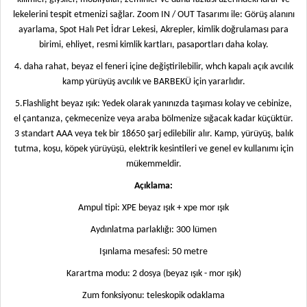
lekelerini tespit etmenizi sağlar. Zoom IN / OUT Tasarımı ile: Görüş alanını
ayarlama, Spot Halı Pet İdrar Lekesi, Akrepler, kimlik doğrulaması para
birimi, ehliyet, resmi kimlik kartları, pasaportları daha kolay.
4. daha rahat, beyaz el feneri içine değiştirilebilir, whch kapalı açık avcılık
kamp yürüyüş avcılık ve BARBEKÜ için yararlıdır.
5.Flashlight beyaz ışık: Yedek olarak yanınızda taşıması kolay ve cebinize,
el çantanıza, çekmecenize veya araba bölmenize sığacak kadar küçüktür.
3 standart AAA veya tek bir 18650 şarj edilebilir alır. Kamp, yürüyüş, balık
tutma, koşu, köpek yürüyüşü, elektrik kesintileri ve genel ev kullanımı için
mükemmeldir.
Açıklama:
Ampul tipi: XPE beyaz ışık + xpe mor ışık
Aydınlatma parlaklığı: 300 lümen
Işınlama mesafesi: 50 metre
Karartma modu: 2 dosya (beyaz ışık - mor ışık)
Zum fonksiyonu: teleskopik odaklama