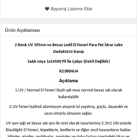
Alışveriş Listeme Ekle
Ürün Açıklaması
2 Renk UV 395nm ve Beyaz Ledli El Feneri Para Pet İdrar Leke
Dedektörü Kamp
1xAA veya 1x14500 Pil İle Çalışır
(Dahil Değildir
)
R2386NU4
Açıklama
1.UV / Normal El Feneri Siyah ışık veya normal beyaz ışık olarak
kullanılabilir
2.UV Feneri kaliteli alüminyum alaşımlı iyi yapılmış, güçlü, dayanıklı ve
uzun ömürlü olmasını sağlar.
UV ışını ışığı ve beyaz ışık ışını ile özel olarak tasarlanmış 3.2in1 Ultraviyole
Blacklight El Feneri, köpeklerin, kedilerin ve diğer evcil hayvanların halılar,
kilimler, giysiler, mobilyalar, zeminler ve daha fazlası üzerindeki idrar ve