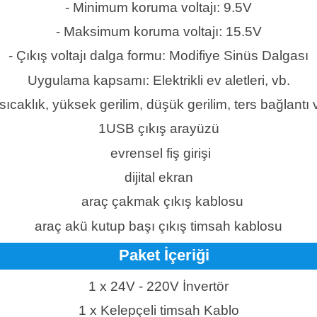
- Minimum koruma voltajı: 9.5V
- Maksimum koruma voltajı: 15.5V
- Çıkış voltajı dalga formu: Modifiye Sinüs Dalgası
Uygulama kapsamı: Elektrikli ev aletleri, vb.
ıcaklık, yüksek gerilim, düşük gerilim, ters bağlantı v
1USB çıkış arayüzü
evrensel fiş girişi
dijital ekran
araç çakmak çıkış kablosu
araç akü kutup başı çıkış timsah kablosu
Paket İçeriği
1 x 24V - 220V İnvertör
1 x Kelepçeli timsah Kablo