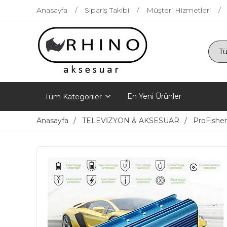
Anasayfa
Sipariş Takibi
Müşteri Hizmetleri
En Yeni Ürünler
Tüm Kategoriler
Anasayfa
TELEVİZYON & AKSESUAR
ProFisher