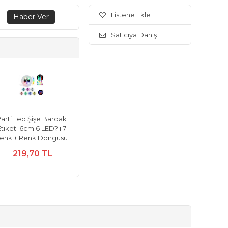
Listene Ekle
Satıcıya Danış
arti Led Şişe Bardak
tiketi 6cm 6 LED?li 7
enk + Renk Döngüsü
219,70 TL