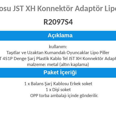
losu JST XH Konnektör Adaptör Lipo
R2097S4
Açıklama
kullanım:
Taşıtlar ve Uzaktan Kumandalı Oyuncaklar Lipo Piller
 4S1P Denge Şarj Plastik Kablo Tel JST XH Konnektör Adap
malzeme: metal (altın kaplama)
Paket İçeriği
1 x Balans Şarj Kablosu Erkek soket
1 x Dişi soket
OPP torba ambalajı içinde gönderilir.