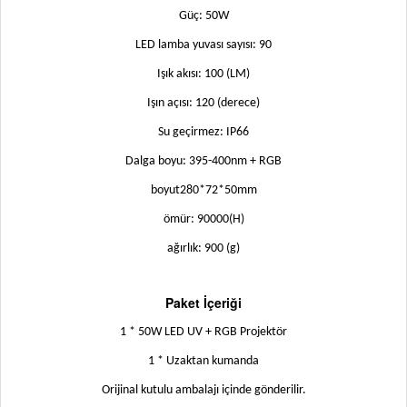
Güç: 50W
LED lamba yuvası sayısı: 90
Işık akısı: 100 (LM)
Işın açısı: 120 (derece)
Su geçirmez: IP66
Dalga boyu: 395-400nm + RGB
boyut280*72*50mm
ömür: 90000(H)
ağırlık: 900 (g)
Paket İçeriği
1 * 50W LED UV + RGB Projektör
1 * Uzaktan kumanda
Orijinal kutulu ambalajı içinde gönderilir.