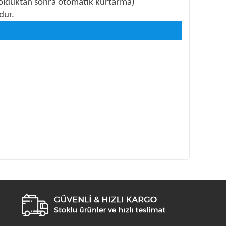
j olduktan sonra otomatik kurtarma)
dur.