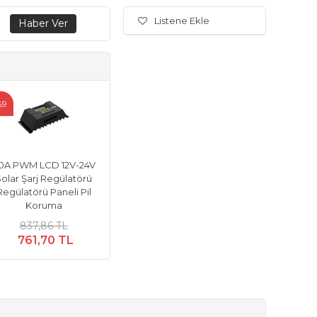
Listene Ekle
%9
0A PWM LCD 12V-24V
olar Şarj Regülatörü
Regülatörü Paneli Pil
Koruma
837,86 TL
761,70 TL