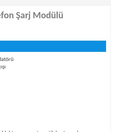
efon Şarj Modülü
latörü
ışı