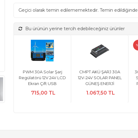
Geçici olarak temin edilememektedir. Temin edildiğinde
Bu ürünün yerine tercih edebileceğiniz ürünler
PWM 30A Solar Şarj
CMPT AKÜ ŞARJ 30A
3
Regülatörü 12V 24V LCD
12V-24V SOLAR PANEL
S
Ekran Çift USB
GÜNEŞ ENERJİ
715,00 TL
1.067,50 TL