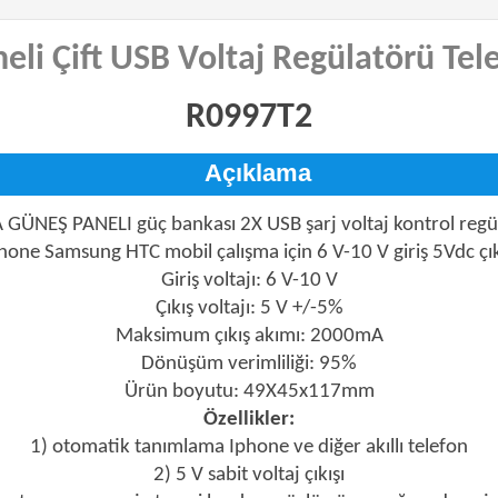
eli Çift USB Voltaj Regülatörü Tel
R0997T2
Açıklama
A GÜNEŞ PANELI güç bankası 2X USB şarj voltaj kontrol regü
hone Samsung HTC mobil çalışma için 6 V-10 V giriş 5Vdc çık
Giriş voltajı: 6 V-10 V
Çıkış voltajı: 5 V +/-5%
Maksimum çıkış akımı: 2000mA
Dönüşüm verimliliği: 95%
Ürün boyutu: 49X45x117mm
Özellikler:
1) otomatik tanımlama Iphone ve diğer akıllı telefon
2) 5 V sabit voltaj çıkışı