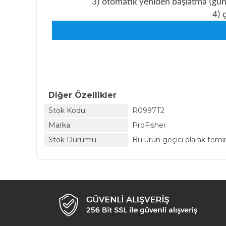
3) otomatik yeniden başlatma (güne
4) 
Diğer Özellikler
Stok Kodu
R0997T2
Marka
ProFisher
Stok Durumu
Bu ürün geçici olarak tem