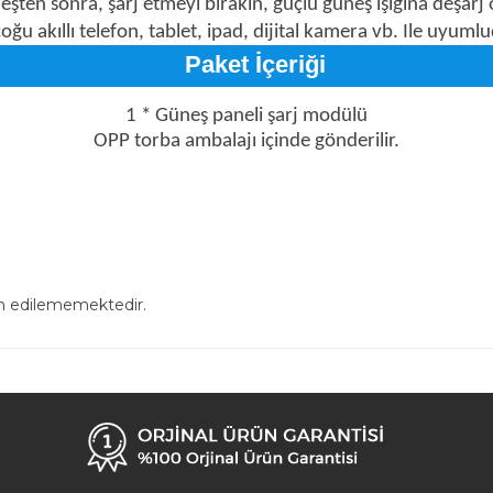
şten sonra, şarj etmeyi bırakın, güçlü güneş ışığına deşar
çoğu akıllı telefon, tablet, ipad, dijital kamera vb. Ile uyumlu
Paket İçeriği
1 * Güneş paneli şarj modülü
OPP torba ambalajı içinde gönderilir.
in edilememektedir.