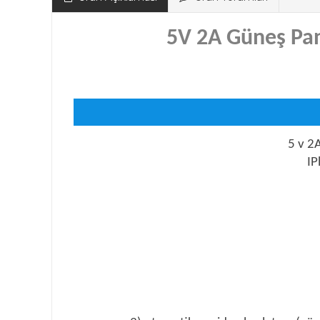
5V 2A Güneş Pan
5 v 2
IP