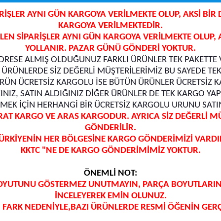
PARİŞLER AYNI GÜN KARGOYA VERİLMEKTE OLUP, AKSİ B
KARGOYA VERİLMEKTEDİR.
LEN SİPARİŞLER AYNI GÜN KARGOYA VERİLMEKTE OLUP,
YOLLANIR. PAZAR GÜNÜ GÖNDERİ YOKTUR.
DRESE ALMIŞ OLDUĞUNUZ FARKLI ÜRÜNLER TEK PAKETTE V
 ÜRÜNLERDE SİZ DEĞERLİ MÜŞTERİLERİMİZ BU SAYEDE TE
RÜN ÜCRETSİZ KARGOLU İSE BÜTÜN ÜRÜNLER ÜCRETSİZ K
INIZ, SATIN ALDIĞINIZ DİĞER ÜRÜNLER DE TEK KARGO Y
EK İÇİN HERHANGİ BİR ÜCRETSİZ KARGOLU URUNU SATIN
 KARGO VE ARAS KARGODUR. AYRICA SİZ DEĞERLİ MÜŞT
GÖNDERİLİR.
ÜRKİYENİN HER BÖLGESİNE KARGO GÖNDERİMİZİ VARDI
KKTC "NE DE KARGO GÖNDERİMİMİZ YOKTUR.
ÖNEMLİ NOT:
OYUTUNU GÖSTERMEZ UNUTMAYIN, PARÇA BOYUTLARININ
İNCELEYEREK EMİN OLUNUZ.
FARK NEDENİYLE,BAZI ÜRÜNLERDE RESMİ ÖĞENİN GERÇ