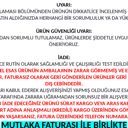
UYARI:
MASI BÖLÜMÜNDEN ÜRÜNÜN DİKKATLİCE İNCELENMİŞ OLMA
SATIN ALDIĞINIZDA HERHANGİ BİR SORUMLULUK YA DA YÜ
ÜRÜN GÜVENLİĞİ UYARI:
RDAN SORUMLU TUTULAMAZ, ÜRÜNLERDE ŞİDDETLE UYGUN 
ÖNERİYORUZ.
İADE:
 RUTİN OLARAK SAĞLAMLIĞI VE ÇALIŞIRLIĞI TEST EDİL
L ESAS ÜRÜNÜN AMBALAJININ ZARAR GÖRMEMİŞ VE EKS
, FATURASIZ OLARAK GERİ GÖNDERİLEN ÜRÜNLER GERİ 
DIŞ CEBİNDEDİR.
RI KABUL EDEREK ALIŞVERİŞİNİZİ YAPMIŞ OLDUĞUNUZ ES
 TARAFINDA ZARARA UĞRAMADAN SORUNSUZ BİR ALIŞVERİ
 İADE EDECEĞİNİZ ÜRÜNÜ SÜRAT KARGO VEYA ARAS KA
RT ADINA ANLAŞMALI (KREDİLİ) KARGO ÜZERİNDEN GÖ
N YAŞARSANIZ, FATURA ÜZERİNDEKİ TELEFON NUMARASI
MUTLAKA FATURASI İLE BİRLİKTE