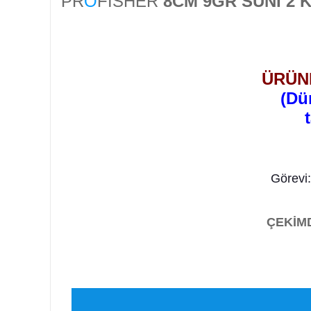
PR
O
FISHER
8CM 9GR SUNİ 2 
ÜRÜNL
(Dü
Görevi
ÇEKİMD