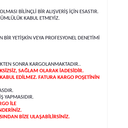
SI BİLİNÇLİ BİR ALIŞVERİŞ İÇİN ESASTIR.
KÜMLÜLÜK KABUL ETMEYİZ.
BİR YETİŞKİN VEYA PROFESYONEL DENETİMİ
DİKTEN SONRA KARGOLANMAKTADIR..
İZSİZ, SAĞLAM OLARAK İADESİDİR.
KABUL EDİLMEZ. FATURA KARGO POŞETİNİN
ASDIR.
Ş YAPMASIDIR.
RGO İLE
NDERİNİZ.
NDAN BİZE ULAŞABİLİRSİNİZ.