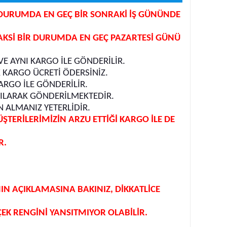
İR DURUMDA EN GEÇ BİR SONRAKİ İŞ GÜNÜNDE
 AKSİ BİR DURUMDA EN GEÇ PAZARTESİ GÜNÜ
E AYNI KARGO İLE GÖNDERİLİR.
K KARGO ÜCRETİ ÖDERSİNİZ.
ARGO İLE GÖNDERİLİR.
APILARAK GÖNDERİLMEKTEDİR.
 ALMANIZ YETERLİDİR.
ERİLERİMİZİN ARZU ETTİĞİ KARGO İLE DE
R.
 AÇIKLAMASINA BAKINIZ, DİKKATLİCE
EK RENGİNİ YANSITMIYOR OLABİLİR.