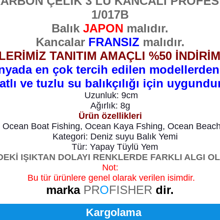
KARBON ÇELİK 3 LÜ KANCALI PROF
1/017B
Balık
JAPON
malıdır.
Kancalar
FRANSIZ
malıdır.
ERİMİZ TANITIM AMAÇLI %50 İNDİRİM
nyada en çok tercih edilen modellerdend
tatlı ve tuzlu su balıkçılığı için uygundur
Uzunluk: 9cm
Ağırlık: 8g
Ürün özellikleri
:
Ocean Boat Fishing, Ocean Kaya Fshing, Ocean Beach 
Kategori: Deniz suyu Balık Yemi
Tür: Yapay Tüylü Yem
EKİ IŞIKTAN DOLAYI RENKLERDE FARKLI ALGI OL
Not:
Bu tür ürünlere genel olarak verilen isimdir.
marka
PR
O
FISHER
dir.
Kargolama