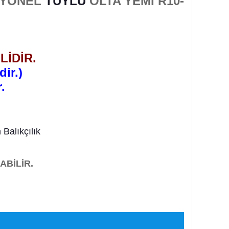
ESYONEL
TÜYLÜ
OLTA YEMİ R10-
LİDİR.
ir.)
.
Balıkçılık
ABİLİR.