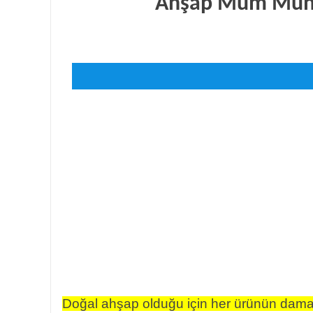
Ahşap Mum Mühür
Doğal ahşap olduğu için her ürünün damar y