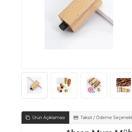
Ürün Açıklaması
Taksit / Ödeme Seçenekl