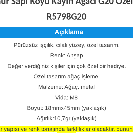
 Sapı Koyu Kayın Ağacı G20 Özel 
R5798G20
Açıklama
Pürüzsüz işçilik, cilalı yüzey, özel tasarım.
Renk: Ahşap
Değer verdiğiniz kişiler için çok özel bir hediye.
Özel tasarım ağaç işleme.
Malzeme: Ağaç, metal
Vida: M8
Boyut: 18mmx45mm (yaklaşık)
Ağırlık:10,7gr (yaklaşık)
apısı ve renk tonajında farklılıklar olacaktır, bunun