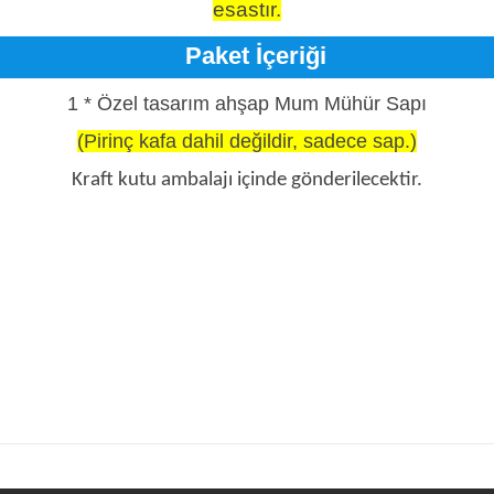
esastır.
Paket İçeriği
1 * Özel tasarım ahşap Mum Mühür Sapı
(Pirinç kafa dahil değildir, sadece sap.)
Kraft kutu ambalajı içinde gönderilecektir.