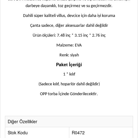
darbeye dayanıklı, toz geçirmez ve su geçirmezdir.
Dahili süper kaliteli villus, devcice için daha iyi koruma
Çanta sadece, diğer aksesuarlar dahil değildir
Ürün ölçüleri: 7.48 inç * 3.15 inç * 2.76 inç
Malzeme: EVA
Renk: siyah
Paket İçeriği
1 * kılıf
(Sadece kılıf, hoparlör dahil değildir)
.
OPP torba İçinde Gönderilecektir
Diğer Özellikler
Stok Kodu
R0472