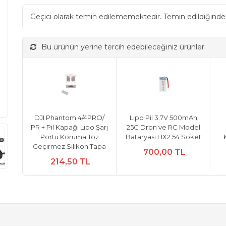
Geçici olarak temin edilememektedir. Temin edildiğinde
Bu ürünün yerine tercih edebileceğiniz ürünler
DJI Phantom 4/4PRO/
Lipo Pil 3.7V 500mAh
PR + Pil Kapağı Lipo Şarj
25C Dron ve RC Model
Portu Koruma Toz
Bataryası HX2.54 Soket
Geçirmez Silikon Tapa
700,00 TL
214,50 TL