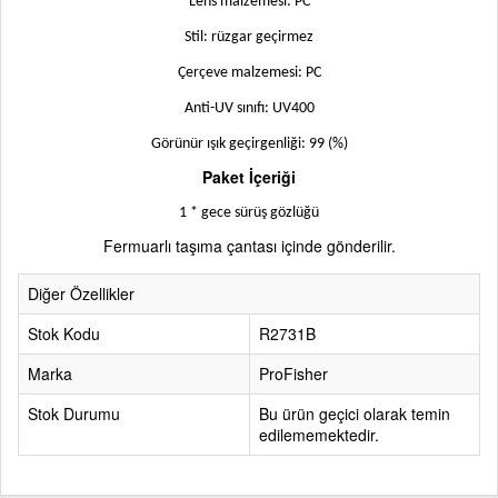
Lens malzemesi: PC
Stil: rüzgar geçirmez
Çerçeve malzemesi: PC
Anti-UV sınıfı: UV400
Görünür ışık geçirgenliği: 99 (%)
Paket İçeriği
1 * gece sürüş gözlüğü
Fermuarlı taşıma çantası içinde gönderilir.
Diğer Özellikler
Stok Kodu
R2731B
Marka
ProFisher
Stok Durumu
Bu ürün geçici olarak temin
edilememektedir.