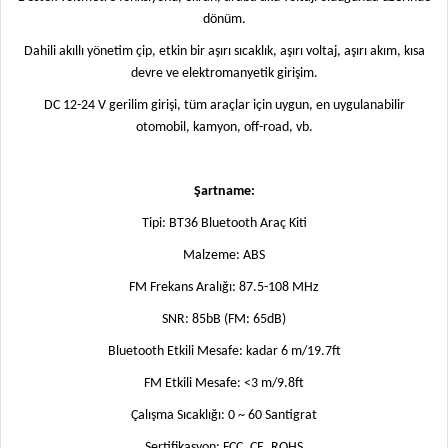
dönüm.
Dahili akıllı yönetim çip, etkin bir aşırı sıcaklık, aşırı voltaj, aşırı akım, kısa
devre ve elektromanyetik girişim.
DC 12-24 V gerilim girişi, tüm araçlar için uygun, en uygulanabilir
otomobil, kamyon, off-road, vb.
Şartname:
Tipi: BT36 Bluetooth Araç Kiti
Malzeme: ABS
FM Frekans Aralığı: 87.5-108 MHz
SNR: 85bB (FM: 65dB)
Bluetooth Etkili Mesafe: kadar 6 m/19.7ft
FM Etkili Mesafe: <3 m/9.8ft
Çalışma Sıcaklığı: 0 ~ 60 Santigrat
Sertifikasyon: FCC, CE, ROHS