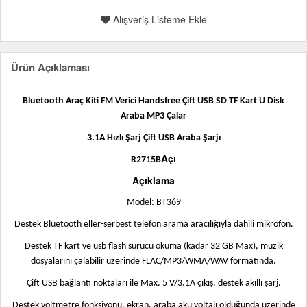
Alışveriş Listeme Ekle
Ürün Açıklaması
Bluetooth Araç Kiti FM Verici Handsfree Çift USB SD TF Kart U Disk
Araba MP3 Çalar
3.1A Hızlı Şarj Çift USB Araba Şarjı
Açı
R2715B
Açıklama
Model: BT369
Destek Bluetooth eller-serbest telefon arama aracılığıyla dahili mikrofon.
Destek TF kart ve usb flash sürücü okuma (kadar 32 GB Max), müzik
dosyalarını çalabilir üzerinde FLAC/MP3/WMA/WAV formatında.
Çift USB bağlantı noktaları ile Max. 5 V/3.1A çıkış, destek akıllı şarj.
Destek voltmetre fonksiyonu, ekran, araba akü voltajı olduğunda üzerinde