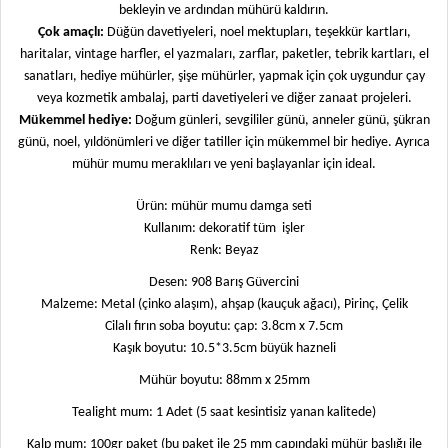
bekleyin ve ardından mühürü kaldırın.
Çok amaçlı:
Düğün davetiyeleri, noel mektupları, teşekkür kartları,
haritalar, vintage harfler, el yazmaları, zarflar, paketler, tebrik kartları, el
sanatları, hediye mühürler, şişe mühürler, yapmak için çok uygundur çay
veya kozmetik ambalaj, parti davetiyeleri ve diğer zanaat projeleri.
Mükemmel hediye:
Doğum günleri, sevgililer günü, anneler günü, şükran
günü, noel, yıldönümleri ve diğer tatiller için mükemmel bir hediye. Ayrıca
mühür mumu meraklıları ve yeni başlayanlar için ideal.
Ürün: mühür mumu damga seti
Kullanım: dekoratif tüm
işler
Renk: Beyaz
Desen: 908 Barış Güvercini
Malzeme: Metal (çinko alaşım), ahşap (kauçuk ağacı), Pirinç, Çelik
Cilalı fırın soba boyutu: çap: 3.8cm x 7.5cm
Kaşık boyutu: 10.5*3.5cm büyük hazneli
Mühür boyutu: 88mm x 25mm
Tealight mum: 1 Adet (5 saat kesintisiz yanan kalitede)
Kalp mum: 100gr paket (bu paket ile 25 mm çapındaki mühür başlığı ile