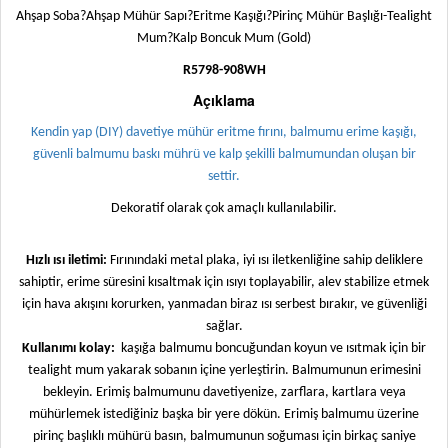
Ahşap Soba?Ahşap Mühür Sapı?Eritme Kaşığı?Pirinç Mühür Başlığı-Tealight
Mum?Kalp Boncuk Mum (Gold)
R5798-908WH
Açıklama
Kendin yap (DIY) davetiye mühür eritme fırını, balmumu erime kaşığı,
güvenli balmumu baskı mührü ve kalp şekilli balmumundan oluşan bir
settir.
Dekoratif olarak çok amaçlı kullanılabilir.
Hızlı ısı iletimi:
Fırınındaki metal plaka, iyi ısı iletkenliğine sahip deliklere
sahiptir, erime süresini kısaltmak için ısıyı toplayabilir, alev stabilize etmek
için hava akışını korurken, yanmadan biraz ısı serbest bırakır, ve güvenliği
sağlar.
Kullanımı kolay:
kaşığa balmumu boncuğundan koyun ve ısıtmak için bir
tealight mum yakarak sobanın içine yerleştirin. Balmumunun erimesini
bekleyin. Erimiş balmumunu davetiyenize, zarflara, kartlara veya
mühürlemek istediğiniz başka bir yere dökün. Erimiş balmumu üzerine
pirinç başlıklı mühürü basın, balmumunun soğuması için birkaç saniye