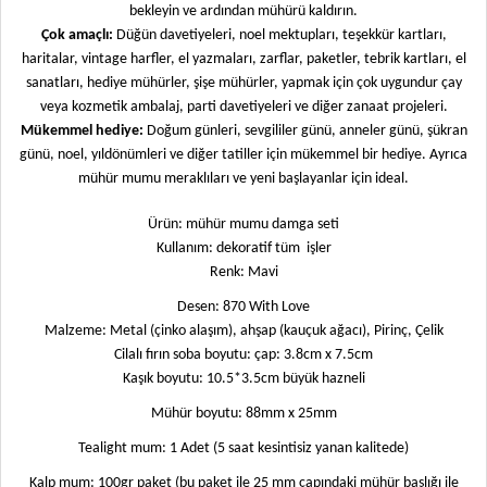
bekleyin ve ardından mühürü kaldırın.
Çok amaçlı:
Düğün davetiyeleri, noel mektupları, teşekkür kartları,
haritalar, vintage harfler, el yazmaları, zarflar, paketler, tebrik kartları, el
sanatları, hediye mühürler, şişe mühürler, yapmak için çok uygundur çay
veya kozmetik ambalaj, parti davetiyeleri ve diğer zanaat projeleri.
Mükemmel hediye:
Doğum günleri, sevgililer günü, anneler günü, şükran
günü, noel, yıldönümleri ve diğer tatiller için mükemmel bir hediye. Ayrıca
mühür mumu meraklıları ve yeni başlayanlar için ideal.
Ürün: mühür mumu damga seti
Kullanım: dekoratif tüm
işler
Renk: Mavi
Desen: 870 With Love
Malzeme: Metal (çinko alaşım), ahşap (kauçuk ağacı), Pirinç, Çelik
Cilalı fırın soba boyutu: çap: 3.8cm x 7.5cm
Kaşık boyutu: 10.5*3.5cm büyük hazneli
Mühür boyutu: 88mm x 25mm
Tealight mum: 1 Adet (5 saat kesintisiz yanan kalitede)
Kalp mum: 100gr paket (bu paket ile 25 mm çapındaki mühür başlığı ile