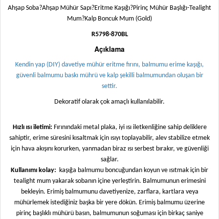
Ahşap Soba?Ahşap Mühür Sapı?Eritme Kaşığı?Pirinç Mühür Başlığı-Tealight
Mum?Kalp Boncuk Mum (Gold)
R5798-870BL
Açıklama
Kendin yap (DIY) davetiye mühür eritme fırını, balmumu erime kaşığı,
güvenli balmumu baskı mührü ve kalp şekilli balmumundan oluşan bir
settir.
Dekoratif olarak çok amaçlı kullanılabilir.
Hızlı ısı iletimi:
Fırınındaki metal plaka, iyi ısı iletkenliğine sahip deliklere
sahiptir, erime süresini kısaltmak için ısıyı toplayabilir, alev stabilize etmek
için hava akışını korurken, yanmadan biraz ısı serbest bırakır, ve güvenliği
sağlar.
Kullanımı kolay:
kaşığa balmumu boncuğundan koyun ve ısıtmak için bir
tealight mum yakarak sobanın içine yerleştirin. Balmumunun erimesini
bekleyin. Erimiş balmumunu davetiyenize, zarflara, kartlara veya
mühürlemek istediğiniz başka bir yere dökün. Erimiş balmumu üzerine
pirinç başlıklı mühürü basın, balmumunun soğuması için birkaç saniye