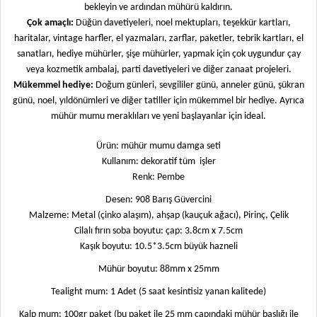
bekleyin ve ardından mühürü kaldırın.
Çok amaçlı:
Düğün davetiyeleri, noel mektupları, teşekkür kartları,
haritalar, vintage harfler, el yazmaları, zarflar, paketler, tebrik kartları, el
sanatları, hediye mühürler, şişe mühürler, yapmak için çok uygundur çay
veya kozmetik ambalaj, parti davetiyeleri ve diğer zanaat projeleri.
Mükemmel hediye:
Doğum günleri, sevgililer günü, anneler günü, şükran
günü, noel, yıldönümleri ve diğer tatiller için mükemmel bir hediye. Ayrıca
mühür mumu meraklıları ve yeni başlayanlar için ideal.
Ürün: mühür mumu damga seti
Kullanım: dekoratif tüm
işler
Renk: Pembe
Desen: 908 Barış Güvercini
Malzeme: Metal (çinko alaşım), ahşap (kauçuk ağacı), Pirinç, Çelik
Cilalı fırın soba boyutu: çap: 3.8cm x 7.5cm
Kaşık boyutu: 10.5*3.5cm büyük hazneli
Mühür boyutu: 88mm x 25mm
Tealight mum: 1 Adet (5 saat kesintisiz yanan kalitede)
Kalp mum: 100gr paket (bu paket ile 25 mm çapındaki mühür başlığı ile