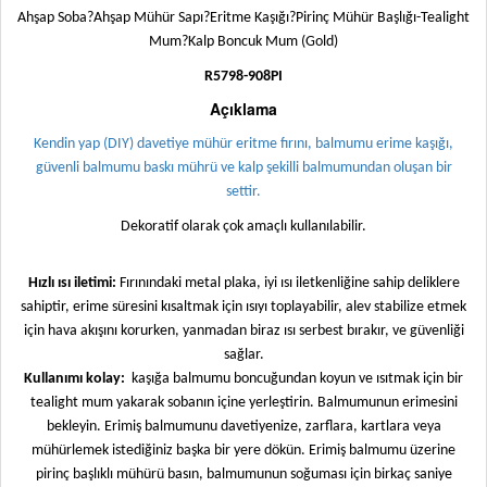
Ahşap Soba?Ahşap Mühür Sapı?Eritme Kaşığı?Pirinç Mühür Başlığı-Tealight
Mum?Kalp Boncuk Mum (Gold)
R5798-908PI
Açıklama
Kendin yap (DIY) davetiye mühür eritme fırını, balmumu erime kaşığı,
güvenli balmumu baskı mührü ve kalp şekilli balmumundan oluşan bir
settir.
Dekoratif olarak çok amaçlı kullanılabilir.
Hızlı ısı iletimi:
Fırınındaki metal plaka, iyi ısı iletkenliğine sahip deliklere
sahiptir, erime süresini kısaltmak için ısıyı toplayabilir, alev stabilize etmek
için hava akışını korurken, yanmadan biraz ısı serbest bırakır, ve güvenliği
sağlar.
Kullanımı kolay:
kaşığa balmumu boncuğundan koyun ve ısıtmak için bir
tealight mum yakarak sobanın içine yerleştirin. Balmumunun erimesini
bekleyin. Erimiş balmumunu davetiyenize, zarflara, kartlara veya
mühürlemek istediğiniz başka bir yere dökün. Erimiş balmumu üzerine
pirinç başlıklı mühürü basın, balmumunun soğuması için birkaç saniye