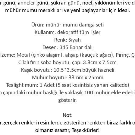
er günü, anneler günü, şükran günü, noel, yıldönümleri ve di
mühür mumu meraklıları ve yeni başlayanlar için ideal.
Ürün: mühür mumu damga seti
Kullanım: dekoratif tüm
işler
Renk: Siyah
Desen: 345 Bahar dalı
zeme: Metal (çinko alaşım), ahşap (kauçuk ağacı), Pirinç, Ç
Cilalı fırın soba boyutu: çap: 3.8cm x 7.5cm
Kaşık boyutu: 10.5*3.5cm büyük hazneli
Mühür boyutu: 88mm x 25mm
Tealight mum: 1 Adet (5 saat kesintisiz yanan kalitede)
apındaki mühür başlığı ile yaklaşık 100 mühür elde edebili
gösterir.
Not:
n gerçek renkleri resimlerde gösterilen renkten biraz farklı o
olmanız esastır, Teşekkürler!