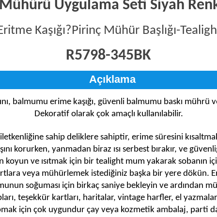
ühürü Uygulama Seti Siyah Renk
itme Kaşığı?Pirinç Mühür Başlığı-Teal
R5798-345BK
Açıklama
ını, balmumu erime kaşığı, güvenli balmumu baskı mührü ve 
Dekoratif olarak çok amaçlı kullanılabilir.
 iletkenliğine sahip deliklere sahiptir, erime süresini kısaltmak 
şını korurken, yanmadan biraz ısı serbest bırakır, ve güvenliğ
oyun ve ısıtmak için bir tealight mum yakarak sobanın içi
rtlara veya mühürlemek istediğiniz başka bir yere dökün. E
unun soğuması için birkaç saniye bekleyin ve ardından mü
, teşekkür kartları, haritalar, vintage harfler, el yazmaları, 
mak için çok uygundur çay veya kozmetik ambalaj, parti dav