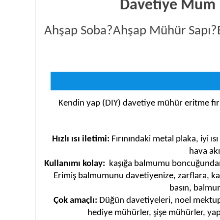
Davetiye Mum M
Ahşap Soba?Ahşap Mühür Sapı?Er
Kendin yap (DIY) davetiye mühür eritme fır
Hızlı ısı iletimi:
Fırınındaki metal plaka, iyi ısı
hava akı
Kullanımı kolay:
kaşığa balmumu boncuğundan k
Erimiş balmumunu davetiyenize, zarflara, ka
basın, balmum
Çok amaçlı:
Düğün davetiyeleri, noel mektupları
hediye mühürler, şişe mühürler, yap