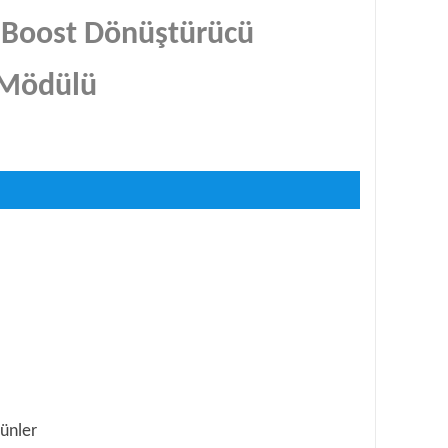
 Boost Dönüştürücü
j Mödülü
rünler