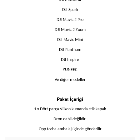
DJI Spark
DJI Mavic 2 Pro
DJI Mavic 2 Zoom
DJI Mavic Mini
DJI Panthom
DJI Inspire
YUNEEC
Ve diğer modeller
Paket İçeriği
1 x Dört parça silikon kumanda stik kapak
Dron dahil değildir
.
Opp torba ambalajı içinde gönderilir