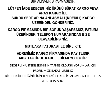
BİR ALIŞVERİŞ YAPMASIDIR.
LÜTFEN İADE EDECEĞİNİZ ÜRÜNÜ SÜRAT KARGO VEYA
ARAS KARGO İLE
ŞÜKRÜ SERT ADINA ANLAŞMALI (KREDİLİ) KARGO
ÜZERİNDEN GÖNDERİNİZ.
KARGO FİRMASINDA BİR SORUN YAŞARSANIZ, FATURA
ÜZERİNDEKİ TELEFON NUMARASINDAN BİZE
ULAŞABİLİRSİNİZ.
MUTLAKA FATURASI İLE BİRLİKTE
ADRESİMİZ KARGO FİRMASINDA KAYITLIDIR.
AKSİ TAKTİRDE KABUL EDİLMEYECEKTİR.
DEĞERLİ MÜŞTERİLERİMİZİN YAPMIŞ OLDUĞU YORUMLAR İÇİN
PROFİLİMİZE BAKABİLİRSİNİZ
BİZİ TERCİH ETTİĞİNİZ İÇİN TEŞEKKÜR EDER, İYİ ALIŞVERİŞLER DİLERİZ.
RHINOAKSESUAR