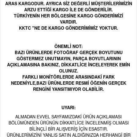
ARAS KARGODUR. AYRICA SİZ DEĞERLİ MÜŞTERİLERİMİZİN
ARZU ETTİĞİ KARGO İLE DE GÖNDERİLİR.
TÜRKİYENİN HER BÖLGESİNE KARGO GÖNDERİMİZİ
VARDIR.
KKTC "NE DE KARGO GÖNDERİMİMİZ YOKTUR.
ÖNEMLİ NOT:
BAZI ÜRÜNLERDE FOTOĞRAF GERÇEK BOYUTUNU
GÖSTERMEZ UNUTMAYIN, PARÇA BOYUTLARININ
AÇIKLAMASINA BAKINIZ, DİKKATLİCE İNCELEYEREK EMİN
OLUNUZ.
FARKLI MONİTÖRLERDE ARASINDAKİ FARK
NEDENİYLE,BAZI ÜRÜNLERDE RESMİ ÖĞENİN GERÇEK
RENGİNİ YANSITMIYOR OLABİLİR.
UYARI:
ALMADAN EVVEL SAYFAMIZDAKİ ÜRÜN AÇIKLAMASI
BÖLÜMÜNDEN ÜRÜNÜN DİKKATLİCE İNCELENMİŞ OLMASI
BİLİNÇLİ BİR ALIŞVERİŞ İÇİN ESASTIR.
ÜRÜNLERİMİZİNİ YANLIŞ SATIN ALDIĞINIZDA HERHANGİ BİR