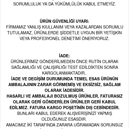
SORUMLULUK YA DA YÜKÜMLÜLÜK KABUL ETMEYİZ.
ÜRÜN GÜVENLİĞİ UYARI:
FİRMAMIZ YANLIŞ KIULLANIM VEYA KAZALARDAN SORUMLU
TUTULAMAZ, ÜRÜNLERDE ŞİDDETLE UYGUN BİR YETİŞKİN
VEYA PROFESYONEL DENETİMİ ÖNERİYORUZ.
İADE:
ÜRÜNLERİMİZ GÖNDERİLMEDEN ÖNCE RUTİN OLARAK
SAĞLAMLIĞI VE ÇALIŞIRLIĞI TEST EDİLDİKTEN SONRA
KARGOLANMAKTADIR..
İADE VE DEGİŞİM DURUMUNDA TEMEL ESAS ÜRÜNÜN
AMBALAJININ ZARAR GÖRMEMİŞ VE EKSİZSİZ, SAĞLAM
OLARAK İADESİDİR.
HASARLI VE AMBALAJI BOZULMUŞ ÜRÜNLER, FATURASIZ
OLARAK GERİ GÖNDERİLEN ÜRÜNLER GERİ KABUL
EDİLMEZ. FATURA KARGO POŞETİNİN DIŞ CEBİNDEDİR.
BUNLARI KABUL EDEREK ALIŞVERİŞİNİZİ YAPMIŞ
OLDUĞUNUZ ESASDIR.
AMACIMIZ İKİ TARAFINDA ZARARA UĞRAMADAN SORUNSUZ