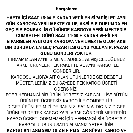
Kargolama
HAFTA İÇİ SAAT 15:00 E KADAR VERİLEN SİPARİŞLER AYNI
GÜN KARGOYA VERİLMEKTE OLUP, AKSİ BİR DURUMDA EN
GEÇ BİR SONRAKİ İŞ GÜNÜNDE KARGOYA VERİLMEKTEDİR.
CUMARTESİ GÜNÜ SAAT 11:00 E KADAR VERİLEN
SİPARİŞLER AYNI GÜN KARGOYA VERİLMEKTE OLUP, AKSİ
BİR DURUMDA EN GEÇ PAZARTESİ GÜNÜ YOLLANIR. PAZAR
GÜNÜ GÖNDERİ YOKTUR.
FİRMAMIZDAN AYNI İSİME VE ADRESE ALMIŞ OLDUĞUNUZ
FARKLI ÜRÜNLER TEK PAKETTE VE AYNI KARGO İLE
GÖNDERİLİR.
KARGOSU ALICIYA AİT OLAN ÜRÜNLERDE SİZ DEĞERLİ
MÜŞTERİLERİMİZ BU SAYEDE TEK KARGO ÜCRETİ
ÖDERSİNİZ.
EĞER HERHANGİ BİR ÜRÜN ÜCRETSİZ KARGOLU İSE BÜTÜN
ÜRÜNLER ÜCRETSİZ KARGO İLE GÖNDERİLİR.
DİĞER ÜRÜNLERİMİZİ DE BAKINIZ, SATIN ALDIĞINIZ DİĞER
ÜRÜNLER DE TEK KARGO YAPILARAK GÖNDERİLMEKTEDİR.
KARGO ÜCRETİ ÖDEMEMEK İÇİN HERHANGİ BİR ÜCRETSİZ
KARGOLU URUNU SATIN ALMANIZ YETERLİDİR.
KARGO ANLAŞMAMIZ OLAN FİRMALAR SÜRAT KARGO VE