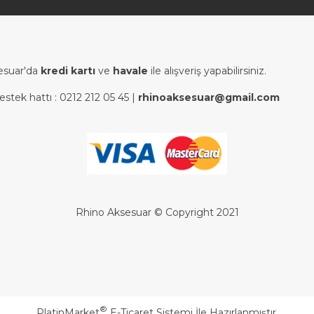
esuar'da
kredi kartı
ve
havale
ile alışveriş yapabilirsiniz.
estek hattı :
0212 212 05 45
|
rhinoaksesuar@gmail.com
Rhino Aksesuar © Copyright 2021
®
PlatinMarket
E-Ticaret Sistemi
İle Hazırlanmıştır.