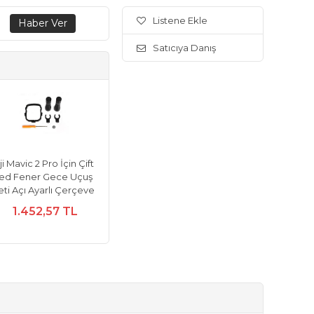
Listene Ekle
Satıcıya Danış
ji Mavic 2 Pro İçin Çift
ed Fener Gece Uçuş
eti Açı Ayarlı Çerçeve
1.452,57 TL