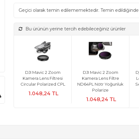
Geçici olarak temin edilememektedir. Temin edildiğinde
Bu ürünün yerine tercih edebileceğiniz ürünler
DJI Mavic 2 Zoom
DJI Mavic 2 Zoom
D
Kamera Lens Filtresi
Kamera Lens Filtre
L
Circular Polarized CPL
ND64PL Nötr Yoğunluk
S
Polarize
1.048,24 TL
1.048,24 TL