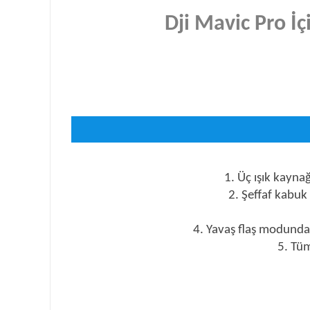
Dji Mavic Pro İ
1. Üç ışık kaynağı
2. Şeffaf kabuk
4. Yavaş flaş modunda 
5. Tüm