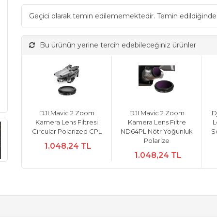
Geçici olarak temin edilememektedir. Temin edildiğinde
Bu ürünün yerine tercih edebileceğiniz ürünler
DJI Mavic 2 Zoom
DJI Mavic 2 Zoom
D
Kamera Lens Filtresi
Kamera Lens Filtre
L
Circular Polarized CPL
ND64PL Nötr Yoğunluk
S
Polarize
1.048,24 TL
1.048,24 TL