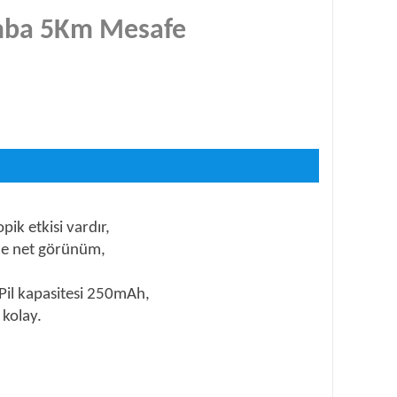
Lamba 5Km Mesafe
opik etkisi vardır,
ile net görünüm,
 Pil kapasitesi 250mAh,
 kolay.