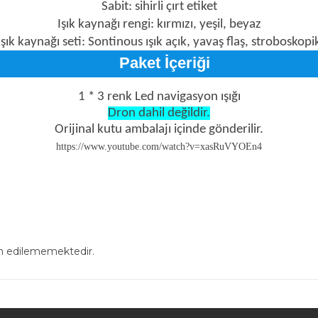
Sabit: sihirli çırt etiket
Işık kaynağı rengi: kırmızı, yeşil, beyaz
Işık kaynağı seti: Sontinous ışık açık, yavaş flaş, stroboskopi
Paket İçeriği
1 * 3 renk Led navigasyon ışığı
Dron dahil değildir.
Orijinal kutu ambalajı içinde gönderilir.
https://www.youtube.com/watch?v=xasRuVYOEn4
in edilememektedir.