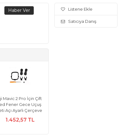
Listene Ekle
Satıcıya Danış
ji Mavic 2 Pro İçin Çift
ed Fener Gece Uçuş
eti Açı Ayarlı Çerçeve
1.452,57 TL