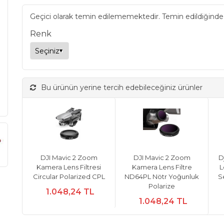
Geçici olarak temin edilememektedir. Temin edildiğinde
Renk
Bu ürünün yerine tercih edebileceğiniz ürünler
DJI Mavic 2 Zoom
DJI Mavic 2 Zoom
D
Kamera Lens Filtresi
Kamera Lens Filtre
L
Circular Polarized CPL
ND64PL Nötr Yoğunluk
S
Polarize
1.048,24 TL
1.048,24 TL