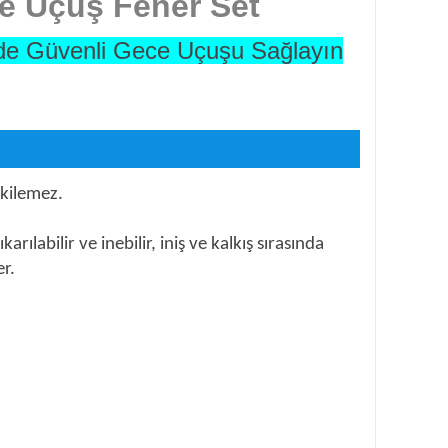
ce Uçuş Fener Set
inde Güvenli Gece Uçuşu Sağlayın
tkilemez.
ılabilir ve inebilir, iniş ve kalkış sırasında
er.