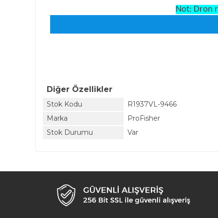
Not: Dron r
Diğer Özellikler
Stok Kodu
R1937VL-9466
Marka
ProFisher
Stok Durumu
Var