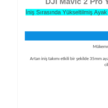
DJI Mavic 2 Pro 
İniş Sırasında Yükseltilmiş Aya
Mükemmel
Artan iniş takımı etkili bir şekilde 35mm aya
ci