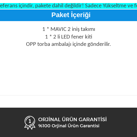
eferans içindir, pakete dahil değildir! Sadece Yükseltme ve fe
Paket İçeriği
1 * MAVIC 2 iniş takımı
1 * 2 li LED fener kiti
OPP torba ambalajı içinde gönderilir.