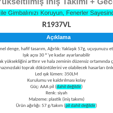
Yükseltilmiş İniş Takımı + Ge
k ile Gimbalınızı Koruyun, Fenerler Sayes
R1937VL
Açıklama
 denge, hafif tasarım, Ağırlık: Yaklaşık 57g, uçuşunuzu e
Işık açısı 30 ° 'ye kadar ayarlanabilir
k yüksekliğini arttırır ve hala zeminin düzensiz ortamında çıkar
hazınızdaki toprak döküntülerini ve olabilecek hasarları önl
Led ışık lümen: 350LM
Kurulumu ve kaldırılması kolay
Güç: AAA pil (
dahil değildir
)
Renk: siyah
Malzeme: plastik (iniş takımı)
Ürün ağırlığı: 57 g/takım (
pil dahil değildir
)