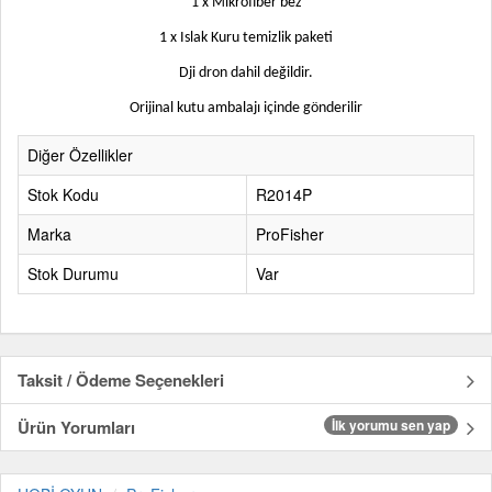
1 x Mikrofiber bez
1 x Islak Kuru temizlik paketi
Dji dron dahil değildir
.
Orijinal kutu ambalajı içinde gönderilir
Diğer Özellikler
Stok Kodu
R2014P
Marka
ProFisher
Stok Durumu
Var
Taksit / Ödeme Seçenekleri
Ürün Yorumları
İlk yorumu sen yap