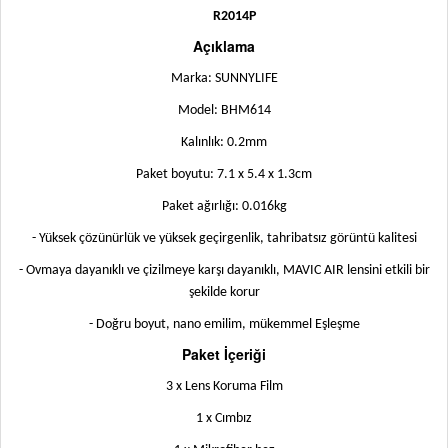
R2014P
Açıklama
Marka: SUNNYLIFE
Model: BHM614
Kalınlık: 0.2mm
Paket boyutu: 7.1 x 5.4 x 1.3cm
Paket ağırlığı: 0.016kg
- Yüksek çözünürlük ve yüksek geçirgenlik, tahribatsız görüntü kalitesi
- Ovmaya dayanıklı ve çizilmeye karşı dayanıklı, MAVIC AIR lensini etkili bir
şekilde korur
- Doğru boyut, nano emilim, mükemmel Eşleşme
Paket İçeriği
3 x Lens Koruma Film
1 x Cımbız