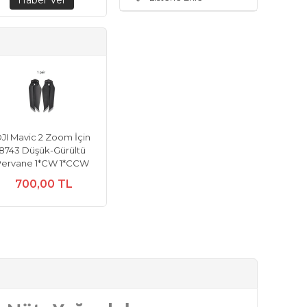
JI Mavic 2 Zoom İçin
8743 Düşük-Gürültü
Pervane 1*CW 1*CCW
700,00 TL