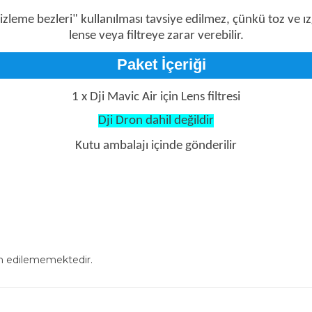
zleme bezleri" kullanılması tavsiye edilmez, çünkü toz ve ızg
lense veya filtreye zarar verebilir.
Paket İçeriği
1 x Dji Mavic Air için Lens filtresi
Dji Dron dahil değildir
Kutu ambalajı içinde gönderilir
in edilememektedir.