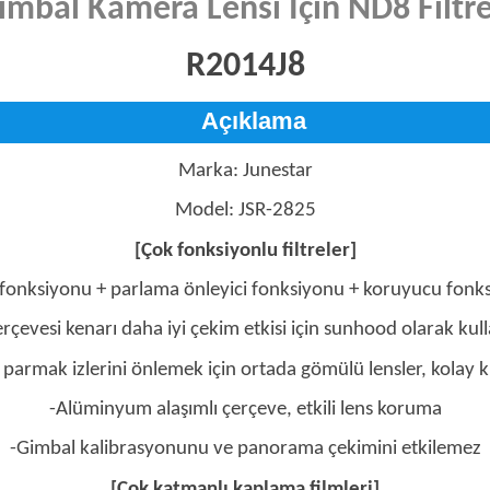
Gimbal Kamera Lensi İçin ND8 Filtr
R2014J8
Açıklama
Marka: Junestar
Model: JSR-2825
[Çok fonksiyonlu filtreler]
e fonksiyonu + parlama önleyici fonksiyonu + koruyucu fonk
çerçevesi kenarı daha iyi çekim etkisi için sunhood olarak kulla
 parmak izlerini önlemek için ortada gömülü lensler, kolay
-Alüminyum alaşımlı çerçeve, etkili lens koruma
-Gimbal kalibrasyonunu ve panorama çekimini etkilemez
[Çok katmanlı kaplama filmleri]