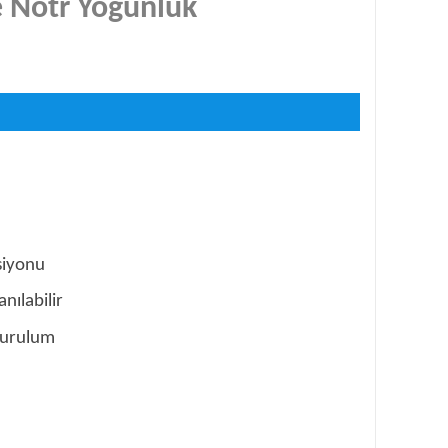
e Nötr Yoğunluk
siyonu
nılabilir
 kurulum