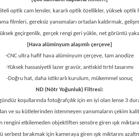
iteli optik cam lensler, kararlı optik özellikler, yüksek opti
ama filmleri, gereksiz yansımaları ortadan kaldırmak, geliş
Yüksek geçirgenlik, gerçek rengi geri yükle, net görüntü yaka
[Hava alüminyum alaşımlı çerçeve]
-CNC ultra hafif hava alüminyum çerçeve, tam anodize
-Yüksek hassasiyetli lazer gravür, antiskid tırtıl tasarımı
-Doğru hat, daha istikrarlı kurulum, mükemmel sonuç
ND (Nötr Yoğunluk) Filtresi:
u gündüz koşullarında fotoğrafçılık için en iyi olan lense 3 du
an ve su kütlelerinden istenmeyen yansımaların çekim kalite
n rengini etkilemeden objektiften sensöre giren ışık miktarını
örü serbest bırakmak için kameraya giren ışık miktarını azalt