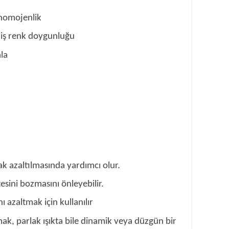
k homojenlik
miş renk doygunluğu
la
rak azaltılmasında yardımcı olur.
sini bozmasını önleyebilir.
 azaltmak için kullanılır
mak, parlak ışıkta bile dinamik veya düzgün bir