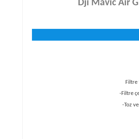
Dji Mavic Air 
Filtr
-Filtre 
-Toz ve