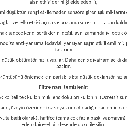
alan etkisi derinliği elde edebilir,
imi düşüktür. rengi etkilemeden sensöre giren ışık miktarını et
ağlar ve Jello etkisi açma ve pozlama süresini ortadan kald
 sadece kendi sertliklerini değil, aynı zamanda iyi optik öze
nodize anti-yansıma tedavisi, yansıyan ışığın etkili emilimi
tasarımı
k obtüratör hızı uygular. Daha geniş diyafram açıklıklarına 
azaltır.
üntüsünü önlemek için parlak ışıkta düşük deklanşör hızları
Filtre nasıl temizlenir:
k kaliteli tek kullanımlık lens dokuları kullanın. (Ücretsiz su
am yüzeyin üzerinde toz veya kum olmadığından emin olu
 (boyuta bağlı olarak), hafifçe (cama çok fazla baskı yapmay
eden dairesel bir desende doku ile silin.