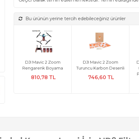
Geçici olarak temin edilememektedir. Temin edildiğinde
Bu ürünün yerine tercih edebileceğiniz ürünler
DJI Mavic 2 Zoom
DJI Mavic 2 Zoom
D
Rengarenk Boyama
Turuncu Karbon Desenli
810,78 TL
746,60 TL