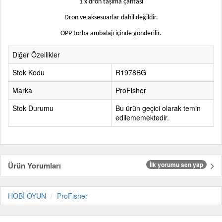
1 x dron taşıma çantası
Dron ve aksesuarlar dahil değildir.
OPP torba ambalajı içinde gönderilir.
Diğer Özellikler
Stok Kodu
R1978BG
Marka
ProFisher
Stok Durumu
Bu ürün geçici olarak temin
edilememektedir.
Ürün Yorumları
İlk yorumu sen yap
HOBİ OYUN
ProFisher