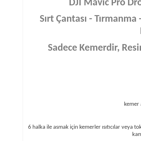
DJI Mavic Pro Dr
Sırt Çantası - Tırmanma 
Sadece Kemerdir, Resi
kemer a
6 halka ile asmak için kemerler ısıtıcılar veya to
kam