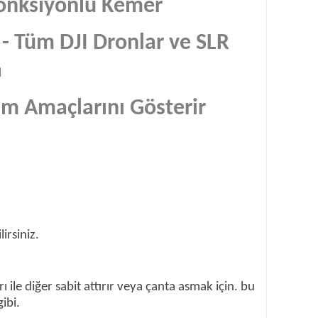
fonksiyonlu Kemer
 - Tüm DJI Dronlar ve SLR
a
ım Amaçlarını Gösterir
irsiniz.
ı ile diğer sabit attırır veya çanta asmak için. bu
ibi.