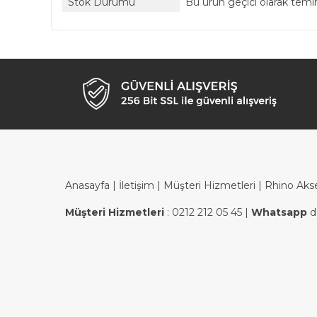
Stok Durumu
Bu ürün geçici olarak tem
Anasayfa
|
İletişim
|
Müşteri Hizmetleri
| Rhino Aks
Müşteri Hizmetleri
:
0212 212 05 45
|
Whatsapp
d