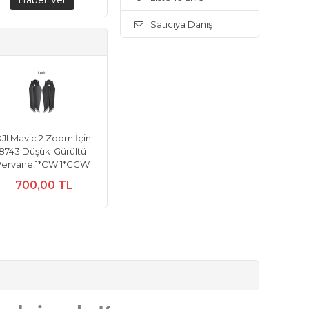
Satıcıya Danış
JI Mavic 2 Zoom İçin
8743 Düşük-Gürültü
Pervane 1*CW 1*CCW
700,00 TL