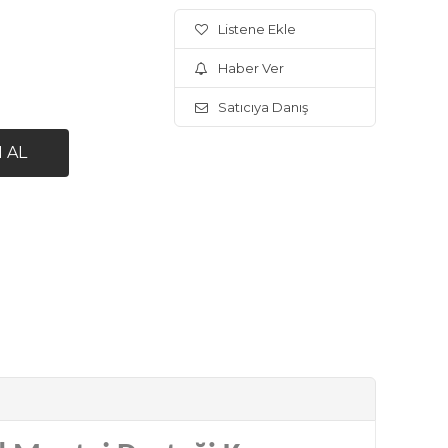
Listene Ekle
Haber Ver
Satıcıya Danış