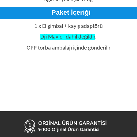
Paket İçeriği
1 x El gimbal + kayış adaptörü
Dji Mavic
dahil değildir
.
OPP torba ambalajı içinde gönderilir