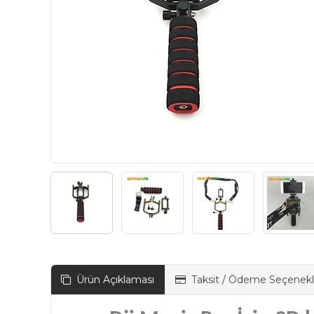
Ürün Açıklaması
Taksit / Ödeme Seçenekl