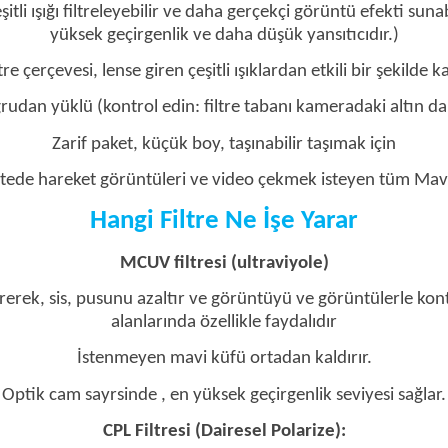
itli ışığı filtreleyebilir ve daha gerçekçi görüntü efekti su
yüksek geçirgenlik ve daha düşük yansıtıcıdır.)
tre çerçevesi, lense giren çeşitli ışıklardan etkili bir şekilde k
rudan yüklü (kontrol edin: filtre tabanı kameradaki altın dair
Zarif paket, küçük boy, taşınabilir taşımak için
litede hareket görüntüleri ve video çekmek isteyen tüm Mavic
Hangi Filtre Ne İşe Yarar
MCUV filtresi (ultraviyole)
irerek, sis, pusunu azaltır ve görüntüyü ve görüntülerle kont
alanlarında özellikle faydalıdır
İstenmeyen mavi küfü ortadan kaldırır.
Optik cam sayrsinde , en yüksek geçirgenlik seviyesi sağlar.
CPL Filtresi (Dairesel Polarize):