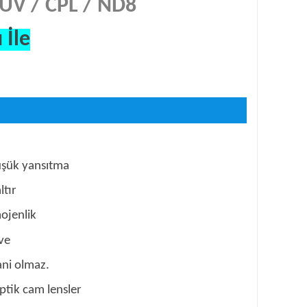
MCUV / CPL / ND8
 İle
düşük yansıtma
ltır
mojenlik
ve
ni olmaz.
optik cam lensler