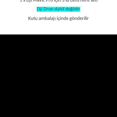
1 x Dji Mavic Pro için 3 lü Lens filtre seti
Dji Dron dahil değildir
Kutu ambalajı içinde gönderilir