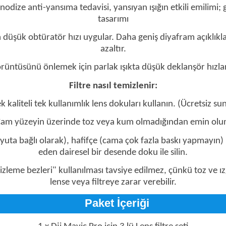
nodize anti-yansıma tedavisi, yansıyan ışığın etkili emilimi
tasarımı
k obtüratör hızı uygular. Daha geniş diyafram açıklıklarına 
azaltır.
üntüsünü önlemek için parlak ışıkta düşük deklanşör hızları
Filtre nasıl temizlenir:
k kaliteli tek kullanımlık lens dokuları kullanın. (Ücretsiz su
am yüzeyin üzerinde toz veya kum olmadığından emin olu
 (boyuta bağlı olarak), hafifçe (cama çok fazla baskı yapmay
eden dairesel bir desende doku ile silin.
zleme bezleri" kullanılması tavsiye edilmez, çünkü toz ve ızg
lense veya filtreye zarar verebilir.
Paket İçeriği