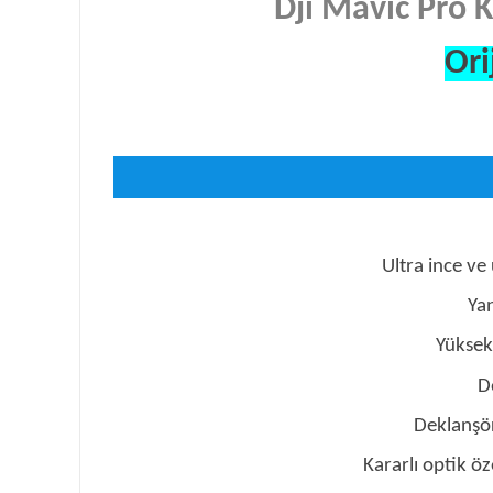
Dji Mavic Pro K
Ori
Ultra ince ve
Yan
Yüksek 
D
Deklanşör
Kararlı optik öz