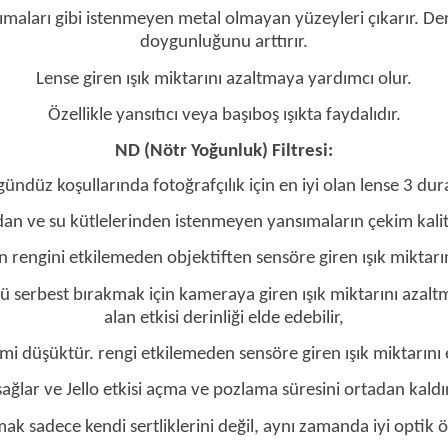
ımaları gibi istenmeyen metal olmayan yüzeyleri çıkarır. De
doygunluğunu arttırır.
Lense giren ışık miktarını azaltmaya yardımcı olur.
Özellikle yansıtıcı veya başıboş ışıkta faydalıdır.
ND (Nötr Yoğunluk) Filtresi:
u gündüz koşullarında fotoğrafçılık için en iyi olan lense 3 du
an ve su kütlelerinden istenmeyen yansımaların çekim kalite
n rengini etkilemeden objektiften sensöre giren ışık miktarını
örü serbest bırakmak için kameraya giren ışık miktarını azalt
alan etkisi derinliği elde edebilir,
imi düşüktür. rengi etkilemeden sensöre giren ışık miktarını et
ağlar ve Jello etkisi açma ve pozlama süresini ortadan kald
 sadece kendi sertliklerini değil, aynı zamanda iyi optik öze