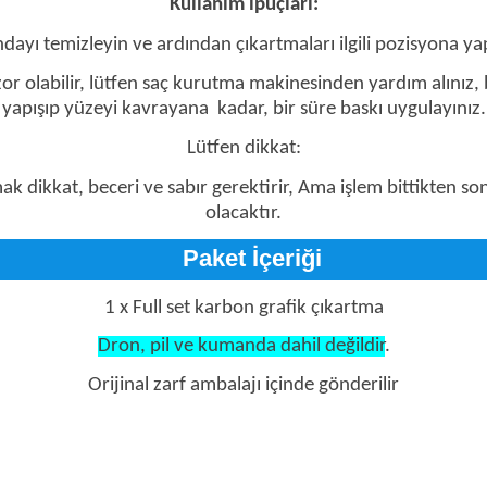
Kullanım ipuçları:
ı temizleyin ve ardından çıkartmaları ilgili pozisyona yapış
or olabilir, lütfen saç kurutma makinesinden yardım alınız, 
yapışıp yüzeyi kavrayana
kadar, bir süre baskı uygulayınız.
Lütfen dikkat:
mak dikkat, beceri ve sabır gerektirir, Ama işlem bittikten 
olacaktır.
Paket İçeriği
1 x Full set karbon grafik çıkartma
Dron, pil ve kumanda dahil değildir
.
Orijinal zarf ambalajı içinde gönderilir