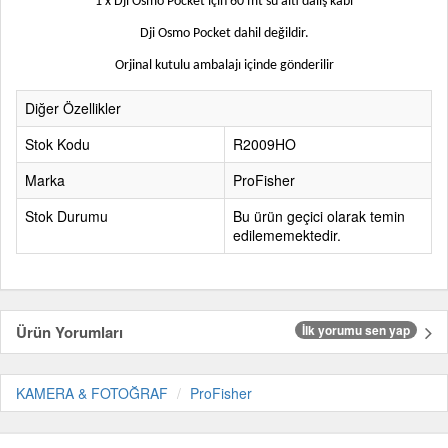
1 x Dji Osmo Pocket için 60 mt su altı dalış kabı
Dji Osmo Pocket dahil değildir
.
Orjinal kutulu ambalajı içinde gönderilir
Diğer Özellikler
Stok Kodu
R2009HO
Marka
ProFisher
Stok Durumu
Bu ürün geçici olarak temin
edilememektedir.
Ürün Yorumları
İlk yorumu sen yap
KAMERA & FOTOĞRAF
ProFisher