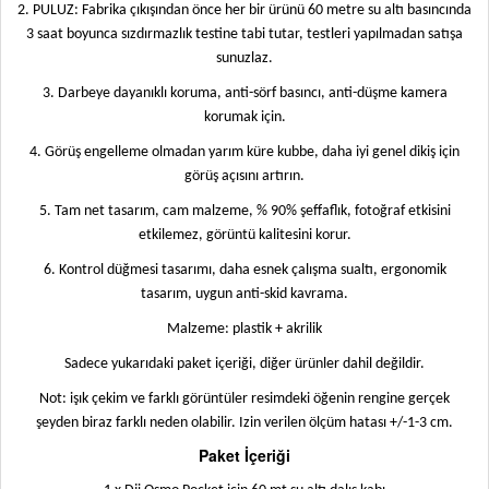
2. PULUZ: Fabrika çıkışından önce her bir ürünü 60 metre su altı basıncında
3 saat boyunca sızdırmazlık testine tabi tutar, testleri yapılmadan satışa
sunuzlaz.
3. Darbeye dayanıklı koruma, anti-sörf basıncı, anti-düşme kamera
korumak için.
4. Görüş engelleme olmadan yarım küre kubbe, daha iyi genel dikiş için
görüş açısını artırın.
5. Tam net tasarım, cam malzeme, % 90% şeffaflık, fotoğraf etkisini
etkilemez, görüntü kalitesini korur.
6. Kontrol düğmesi tasarımı, daha esnek çalışma sualtı, ergonomik
tasarım, uygun anti-skid kavrama.
Malzeme: plastik + akrilik
Sadece yukarıdaki paket içeriği, diğer ürünler dahil değildir.
Not: işık çekim ve farklı görüntüler resimdeki öğenin rengine gerçek
şeyden biraz farklı neden olabilir. Izin verilen ölçüm hatası +/-1-3 cm.
Paket İçeriği