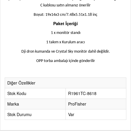
C kablosu satın almanız önerilir
Boyut: 19x14x3 cm/7.48x5.51x1.18 inç
Paket İçeriği
1 x monitör standı
1 takım x Kurulum aracı
Dji dron kumanda ve Crystal Sky monitör dahil değildir
.
OPP torba ambalajı içinde gönderilir
Diğer Özellikler
Stok Kodu
R1961TC-8618
Marka
ProFisher
Stok Durumu
Var