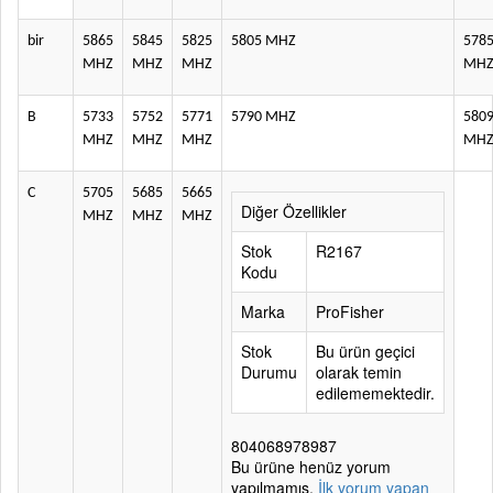
bir
5865
5845
5825
5805 MHZ
578
MHZ
MHZ
MHZ
MH
B
5733
5752
5771
5790 MHZ
580
MHZ
MHZ
MHZ
MH
C
5705
5685
5665
Diğer Özellikler
MHZ
MHZ
MHZ
Stok
R2167
Kodu
Marka
ProFisher
Stok
Bu ürün geçici
Durumu
olarak temin
edilememektedir.
804068978987
Bu ürüne henüz yorum
yapılmamış.
İlk yorum yapan