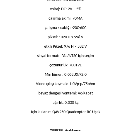
voltaj: DC12V +-5%
çalışma akımı: 70MA
çalışma sıcaklığı:-20C-60C
piksel: 1020 H x 596 V
etkili Piksel: 976 H × 582 V
sinyal formatı: PAL/NTSC için seçim
çözünürlük: 700TVL
Min lümen: 0.05LUX/F2.0
Video çıkışı koymak: 1.0Vp-p/75ohm
beyaz dengesi yöntemi: Aç/Kapat
ağırlık: 0.030 kg
Için kullanın: QAV250 Quadcopter RC Uçak
TS5828L Açıklama: