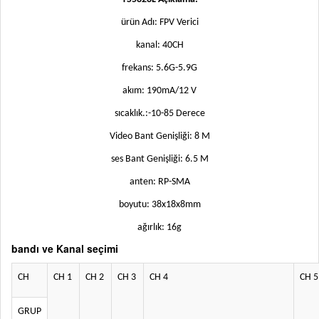
ürün Adı: FPV Verici
kanal: 40CH
frekans: 5.6G-5.9G
akım: 190mA/12 V
sıcaklık.:-10-85 Derece
Video Bant Genişliği: 8 M
ses Bant Genişliği: 6.5 M
anten: RP-SMA
boyutu: 38x18x8mm
ağırlık: 16g
bandı ve Kanal seçimi
CH
CH 1
CH 2
CH 3
CH 4
CH 5
GRUP