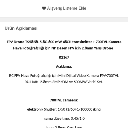
Alışveriş Listeme Ekle
Ürün Açıklaması
FPV Drone TS5828L 5.8G 600 mW 48CH transimitter + 700TVL Kamera
Hava Fotoğrafçılığı için NP Desen FPV için 2.8mm Yarış Drone
R2167
Açıklama:
RC FPV Hava Fotoğrafçılığı için Mini Dijital Video Kamera FPV-700TVL
PALHattı
2.8mm 3MP KOM ve 600MW Verici Set.
700TVL cameera:
elektronik Shutter: 1/50 (1/60)-1/100000 ikinci
gama düzeltme: 0.45/1.0
Lens: 2.8mm Cam Lens