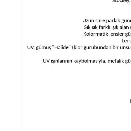
Stockey,
Uzun süre parlak güne
Sık sık farklı ışık a
Kolormatik lensler gün
Lens
UV, gümüş "Halide" (klor gurubundan bir unsur
UV ışınlarının kaybolmasıyla, metalik g