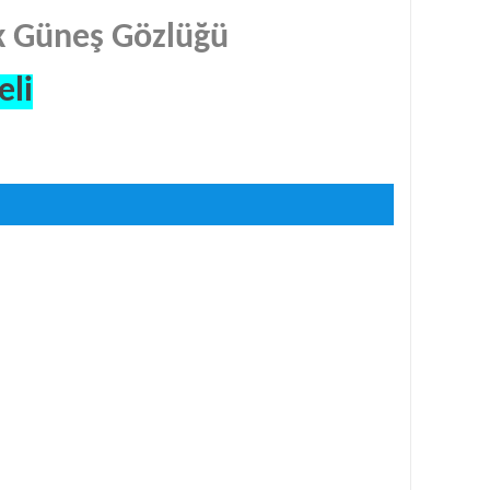
k Güneş Gözlüğü
eli