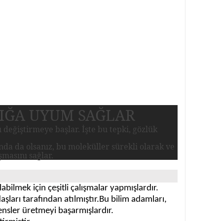
IĞA UYUM SAĞLAR
değiştirmeye başlar. İşte bu tepki, gözlük
da da olsanız, bu moleküller sürekli olarak ve
şmasını sağlar.
abilmek için çeşitli çalışmalar yapmışlardır.
ları tarafından atılmıştır.Bu bilim adamları,
ensler üretmeyi başarmışlardır.