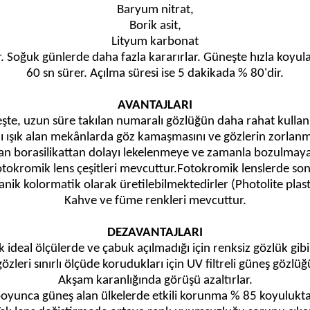
Baryum nitrat,
Borik asit,
Lityum karbonat
ar. Soğuk günlerde daha fazla kararırlar. Güneşte hızla koyu
60 sn sürer. Açılma süresi ise 5 dakikada % 80'dir.
AVANTAJLARI
şte, uzun süre takılan numaralı gözlüğün daha rahat kullanı
klı ışık alan mekânlarda göz kamaşmasını ve gözlerin zorlanm
n borasilikattan dolayı lekelenmeye ve zamanla bozulmaya k
 fotokromik lens çeşitleri mevcuttur.Fotokromik lenslerde s
nik kolormatik olarak üretilebilmektedirler (Photolite plast
Kahve ve füme renkleri mevcuttur.
DEZAVANTAJLARI
k ideal ölçülerde ve çabuk açılmadığı için renksiz gözlük gibi
zleri sınırlı ölçüde korudukları için UV filtreli güneş gözlüğü 
Akşam karanlığında görüşü azaltırlar.
boyunca güneş alan ülkelerde etkili korunma % 85 koyuluktaki