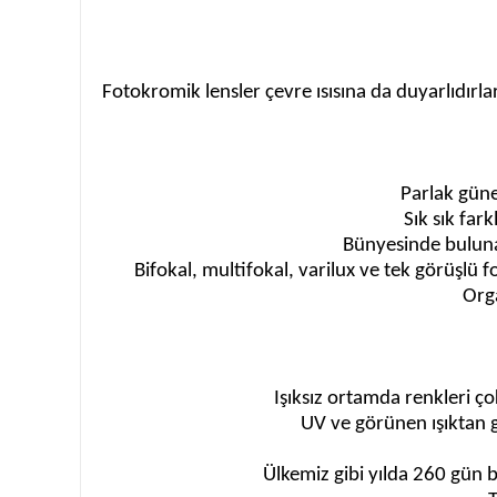
Fotokromik lensler çevre ısısına da duyarlıdırl
Parlak güne
Sık sık far
Bünyesinde buluna
Bifokal, multifokal, varilux ve tek görüşlü
Orga
Işıksız ortamda renkleri ço
UV ve görünen ışıktan gö
Ülkemiz gibi yılda 260 gün 