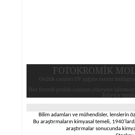
FOTOKROMİK MOL
Gözlük camları UV ışığına mazur kaldığınd
Her formül gözlük camının yüzeyine işlenmişti
kolayca yenide
Bilim adamları ve mühendisler, lenslerin öze
Bu araştırmaların kimyasal temeli, 1940'lard
araştırmalar sonucunda kimyasa