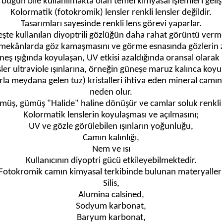
 bugün bile kullanılmakta olan temel kimyasal işlemleri gelişt
Kolormatik (fotokromik) lensler renkli lensler değildir.
Tasarımları sayesinde renkli lens görevi yaparlar.
şte kullanılan diyoptrili gözlüğün daha rahat görüntü verme
lan mekânlarda göz kamaşmasını ve görme esnasında gözlerin 
eş ışığında koyulaşan, UV etkisi azaldığında oransal olarak r
ler ultraviole ışınlarına, örneğin güneşe maruz kalınca koyul
la meydana gelen tuz) kristalleri ihtiva eden mineral camı
neden olur.
ümüş, gümüş "Halide" haline dönüşür ve camlar soluk renkli 
Kolormatik lenslerin koyulaşması ve açılmasını;
UV ve gözle görülebilen ışınların yoğunluğu,
Camın kalınlığı,
Nem ve ısı
Kullanıcının diyoptri gücü etkileyebilmektedir.
Fotokromik camın kimyasal terkibinde bulunan materyaller
Silis,
Alumina calsined,
Sodyum karbonat,
Baryum karbonat,