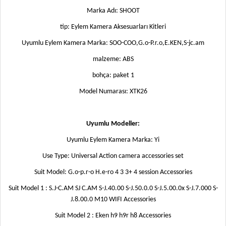
Marka Adı: SHOOT
tip: Eylem Kamera Aksesuarları Kitleri
Uyumlu Eylem Kamera Marka: SOO-COO,G.o-P.r.o,E.KEN,S-jc.am
malzeme: ABS
bohça: paket 1
Model Numarası: XTK26
Uyumlu Modeller:
Uyumlu Eylem Kamera Marka: Yi
Use Type: Universal Action camera accessories set
Suit Model: G.o-p.r-o H.e-ro 4 3 3+ 4 session Accessories
Suit Model 1 : S.J-C.AM SJ C.AM S-J.40.00 S-J.50.0.0 S-J.5.00.0x S-J.7.000 S-
J.8.00.0 M10 WIFI Accessories
Suit Model 2 : Eken h9 h9r h8 Accessories