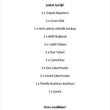
paket içeriği:
2 x Tripod Adaptörü
3 x Uzun Vida
1 x Hızlı çekme etkinlik bankası
1 x Aktif Bağlantı
1 x J-şekil Tabanı
2 x Düz Taban
2 x Caved Baz
2 x Düz Çıkartmalar
2 x Caved Çıkartmalar
1 x Plastik Anahtarı Anahtarı
1 x Çanta
Ürün özellikleri: