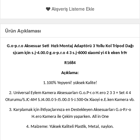
Alışveriş Listeme Ekle
Ürün Açıklaması
G.o-p.r.o Aksesuar Seti
Hızlı Montaj Adaptörü 3 Yollu Kol Tripod Dağı
sjcam için s.j-4.00.0 g.o-p.r.o 4 3 s.j-6000 xiaomi yi 4 k eken h9r
R1684
Açıklama:
1.100% Yepyeni! yüksek Kalite!
2. Universal Eylem Kamera Aksesuarları G.o.P-r.o H.ero 2 3 3 + Set 4 4
Oturumu/S.JC-AM S.J4.00.0 S-J5.00.0 S-J.500-0x Xiaoyi e.E.ken Kamera vb.
3. Karşılamak için ihtiyaçlarınıza en Destekleyen Aksesuarları G.o-P.r-o
H.ero Kamera ile Çekim yaparken. All in One
4. Malzeme: Yüksek Kaliteli Plastik, Metal, naylon.