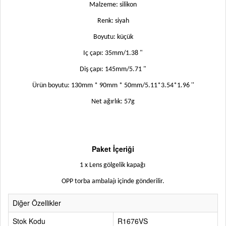
Malzeme: silikon
Renk: siyah
Boyutu: küçük
Iç çapı: 35mm/1.38 "
Diş çapı: 145mm/5.71 "
Ürün boyutu: 130mm * 90mm * 50mm/5.11*3.54*1.96 ''
Net ağırlık: 57g
Paket İçeriği
1 x Lens gölgelik kapağı
OPP torba ambalajı içinde gönderilir.
Diğer Özellikler
Stok Kodu
R1676VS